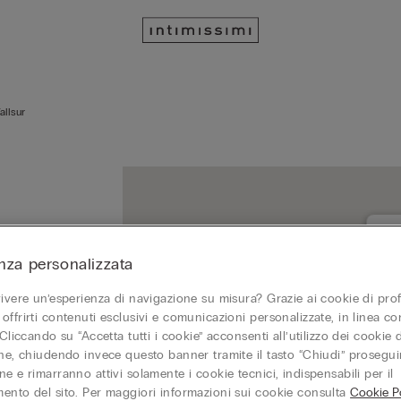
allsur
nza personalizzata
VAL
470
vivere un’esperienza di navigazione su misura? Grazie ai cookie di prof
Chi
offrirti contenuti esclusivi e comunicazioni personalizzate, in linea con
 Cliccando su “Accetta tutti i cookie” acconsenti all’utilizzo dei cookie d
one, chiudendo invece questo banner tramite il tasto “Chiudi” proseguir
e e rimarranno attivi solamente i cookie tecnici, indispensabili per il
ento del sito. Per maggiori informazioni sui cookie consulta
Cookie Po