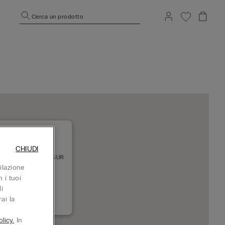
Cerca un prodotto
CHIUDI
LADOLID SC VALLSUR
08 VALLADOLID
ilazione
uso adesso
 i tuoi
i
ai la
+34983471324
licy.
In