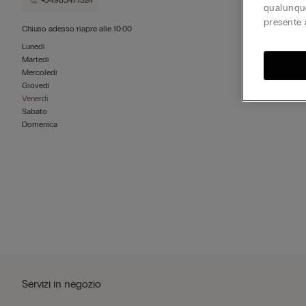
+34983471324
qualunque
presente 
Chiuso adesso
riapre alle
10:00
Lunedì
Martedì
Mercoledì
Giovedì
Venerdì
Sabato
Domenica
Servizi in negozio