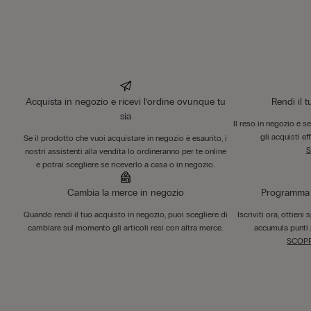
Acquista in negozio e ricevi l’ordine ovunque tu
Rendi il 
sia
Il reso in negozio è s
gli acquisti ef
Se il prodotto che vuoi acquistare in negozio è esaurito, i
S
nostri assistenti alla vendita lo ordineranno per te online
e potrai scegliere se riceverlo a casa o in negozio.
Cambia la merce in negozio
Programma F
Quando rendi il tuo acquisto in negozio, puoi scegliere di
Iscriviti ora, ottieni
cambiare sul momento gli articoli resi con altra merce.
accumula punti 
SCOPR