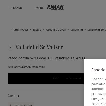
Menu
Per lui:
Tutti i negozi
España
Castiglia e León
Valladolid
Valladolid Sc V
Valladolid Sc Vallsur
Paseo Zorrilla S/n Local 9-10
Valladolid,
ES
47008
Intimissimi/IUMAN Intimissimi
Esperie
Ottieni indicazioni
Desideri 
possiamo 
interessi.
profilazi
Contatti
navigazion
funzionam