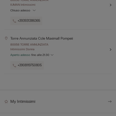
80058 TORRE ANNUNZIATA
IUMAN Intimissimi
Chiuso adesso
+393931386365
Torre Annunziata Ccle Maximall Pompeii
80058 TORRE ANNUNZIATA
Intimissimi Donna
Aperto adesso
fino alle
21:30
+3908119750805
My Intimissimi