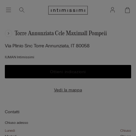
Torre Annunziata Ccle Maximall Pompeii
Via Plinio Snc
Torre Annunziata,
IT
80058
IUMAN Intimissimi
Ottieni indicazioni
Vedi la mappa
Contatti
Chiuso adesso
Lunedì
Chiuso