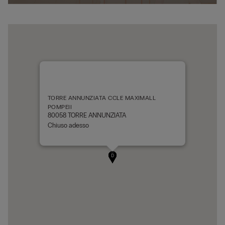
TORRE ANNUNZIATA CCLE MAXIMALL
POMPEII
80058 TORRE ANNUNZIATA
Chiuso adesso
A
B
D
C