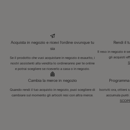
Acquista in negozio e ricevi l’ordine ovunque tu
Rendi il 
sia
Il reso in negozio è s
gli acquisti ef
Se il prodotto che vuoi acquistare in negozio è esaurito, i
S
nostri assistenti alla vendita lo ordineranno per te online
e potrai scegliere se riceverlo a casa o in negozio.
Cambia la merce in negozio
Programma F
Quando rendi il tuo acquisto in negozio, puoi scegliere di
Iscriviti ora, ottieni
cambiare sul momento gli articoli resi con altra merce.
accumula punti 
SCOPR