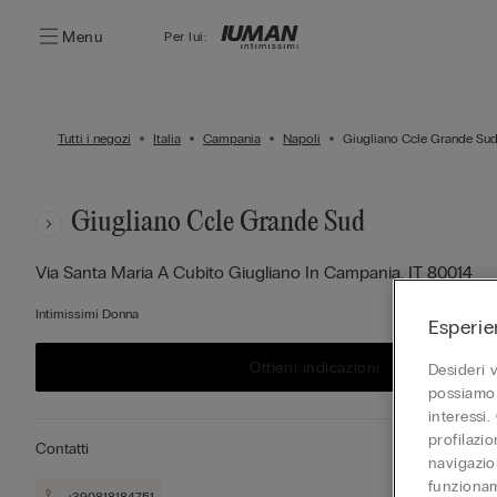
Menu
Per lui:
Tutti i negozi
Italia
Campania
Napoli
Giugliano Ccle Grande Su
Giugliano Ccle Grande Sud
Via Santa Maria A Cubito
Giugliano In Campania,
IT
80014
Intimissimi Donna
Esperie
Ottieni indicazioni
Desideri 
possiamo 
interessi.
profilazi
Contatti
navigazion
funzionam