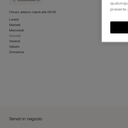
+390818184751
qualunque
presente 
Chiuso adesso
riapre alle
09:00
Lunedì
Martedì
Mercoledì
Giovedì
Venerdì
Sabato
Domenica
Servizi in negozio