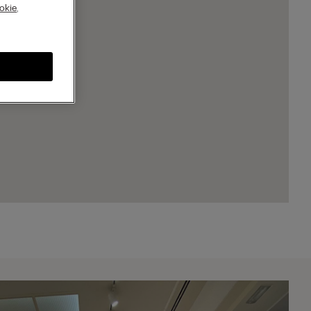
A
okie
,