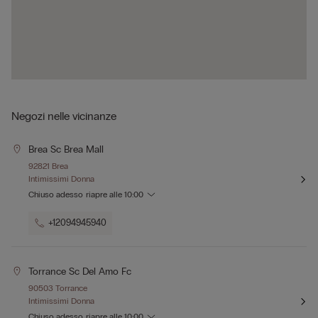
Negozi nelle vicinanze
Brea Sc Brea Mall
92821 Brea
Intimissimi Donna
Chiuso adesso
riapre alle
10:00
+12094945940
Torrance Sc Del Amo Fc
90503 Torrance
Intimissimi Donna
Chiuso adesso
riapre alle
10:00