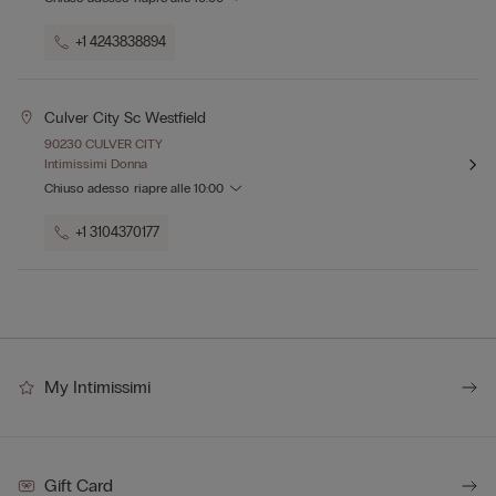
+1 4243838894
Culver City Sc Westfield
90230 CULVER CITY
Intimissimi Donna
Chiuso adesso
riapre alle
10:00
+1 3104370177
My Intimissimi
Gift Card