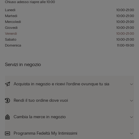
Chiuso adesso
riapre alle
10:00
Lunedì
10:00-21:00
Martedì
10:00-21:00
Mercoledì
10:00-21:00
Giovedì
10:00-21:00
Venerdì
10:00-21:00
Sabato
10:00-21:00
Domenica
11:00-19:00
Servizi in negozio
Acquista in negozio e ricevi l’ordine ovunque tu sia
Rendi il tuo ordine dove vuoi
Cambia la merce in negozio
Programma Fedeltà My Intimissimi