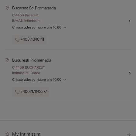
Bucarest Sc Promenada
014459 Bucarest
IUMAN Intimissimi
Chiuso adesso
riapre alle
10:00
+40314340141
Bucuresti Promenada
014459 BUCHAREST
Intimissimi Donna
Chiuso adesso
riapre alle
10:00
+400217942377
My Intimissimi