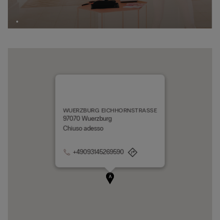
WUERZBURG EICHHORNSTRASSE
97070 Wuerzburg
Chiuso adesso
+49093145269590
A