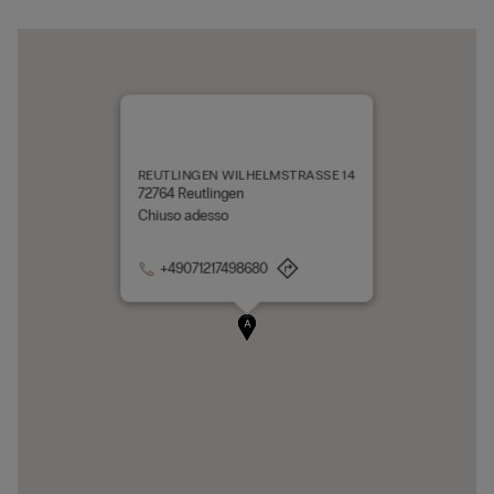
REUTLINGEN WILHELMSTRASSE 14
72764 Reutlingen
Chiuso adesso
+49071217498680
A