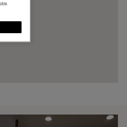
A
okie
,