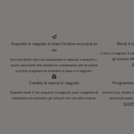
Acquista in negozio e ricevi l’ordine ovunque tu
Rendi il 
sia
Il reso in negozio è s
gli acquisti ef
Se il prodotto che vuoi acquistare in negozio è esaurito, i
S
nostri assistenti alla vendita lo ordineranno per te online
e potrai scegliere se riceverlo a casa o in negozio.
Cambia la merce in negozio
Programma F
Quando rendi il tuo acquisto in negozio, puoi scegliere di
Iscriviti ora, ottieni
cambiare sul momento gli articoli resi con altra merce.
accumula punti 
SCOPR