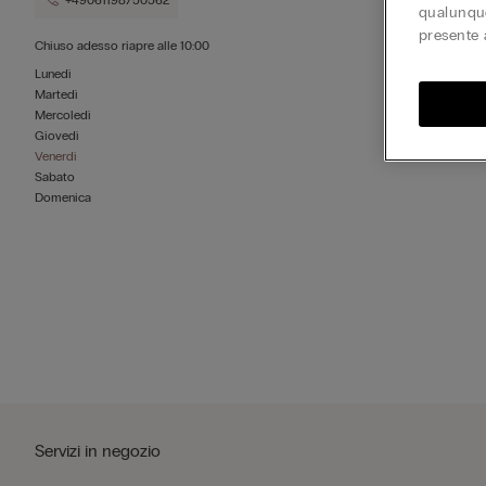
+49061198750562
qualunque
presente 
Chiuso adesso
riapre alle
10:00
Lunedì
Martedì
Mercoledì
Giovedì
Venerdì
Sabato
Domenica
Servizi in negozio