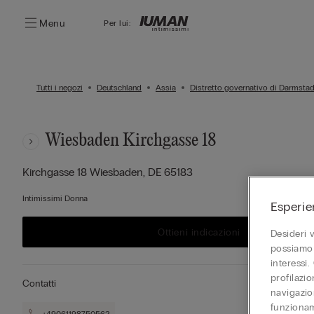
Menu
Per lui:
Tutti i negozi
Deutschland
Assia
Distretto governativo di Darmstad
Wiesbaden Kirchgasse 18
Kirchgasse 18
Wiesbaden,
DE
65183
Intimissimi Donna
Esperie
Ottieni indicazioni
Desideri 
possiamo 
interessi.
profilazi
Contatti
navigazion
funzionam