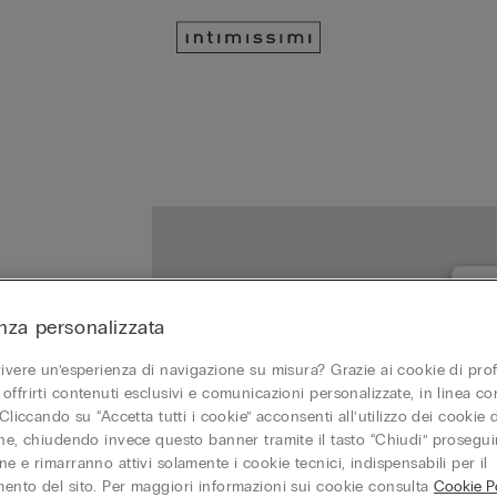
nza personalizzata
MAR
296
vivere un’esperienza di navigazione su misura? Grazie ai cookie di prof
Chi
offrirti contenuti esclusivi e comunicazioni personalizzate, in linea con
 Cliccando su “Accetta tutti i cookie” acconsenti all’utilizzo dei cookie d
one, chiudendo invece questo banner tramite il tasto “Chiudi” proseguir
e e rimarranno attivi solamente i cookie tecnici, indispensabili per il
ento del sito. Per maggiori informazioni sui cookie consulta
Cookie Po