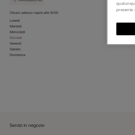
+34952865760
qualunque
presente 
Chiuso adesso
riapre alle
10:00
Lunedì
Martedì
Mercoledì
Giovedì
Venerdì
Sabato
Domenica
Servizi in negozio