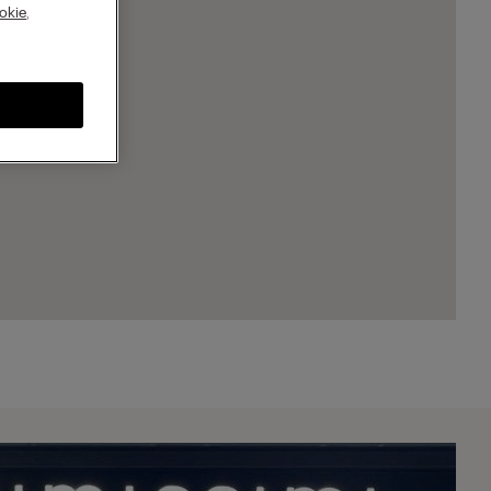
A
okie
,