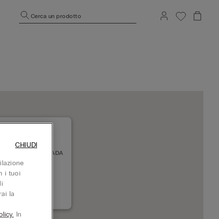
Cerca un prodotto
CHIUDI
BELLA SC LA CAÑADA
03 MARBELLA
ilazione
uso adesso
 i tuoi
i
ai la
+34952865760
licy.
In