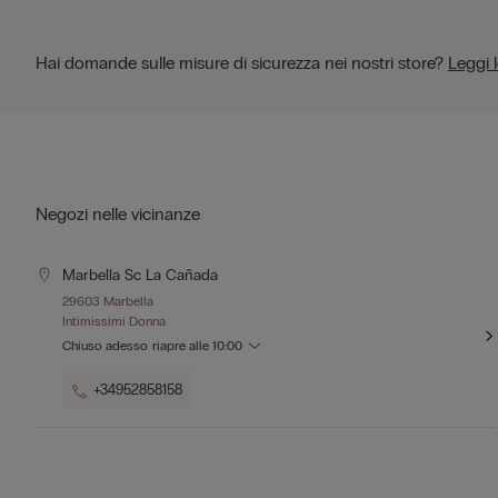
Hai domande sulle misure di sicurezza nei nostri store?
Leggi 
Negozi nelle vicinanze
Marbella Sc La Cañada
29603 Marbella
Intimissimi Donna
Chiuso adesso
riapre alle
10:00
+34952858158