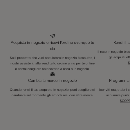
Acquista in negozio e ricevi l’ordine ovunque tu
Rendi il 
sia
Il reso in negozio è s
gli acquisti ef
Se il prodotto che vuoi acquistare in negozio è esaurito, i
S
nostri assistenti alla vendita lo ordineranno per te online
e potrai scegliere se riceverlo a casa o in negozio.
Cambia la merce in negozio
Programma F
Quando rendi il tuo acquisto in negozio, puoi scegliere di
Iscriviti ora, ottieni
cambiare sul momento gli articoli resi con altra merce.
accumula punti 
SCOPR