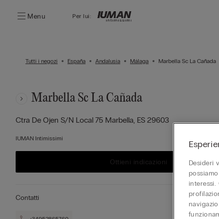
Menu
Per lui:
Tutti i negozi
España
Andalusia
Málaga
Marbella Sc La Cañada
Marbella Sc La Cañada
Ctra De Ojen S/n Local 75
Marbella,
ES
29603
IUMAN Intimissimi
Esperie
Ottieni indicazioni
Desideri 
possiamo 
interessi.
profilazi
Contatti
navigazion
funzionam