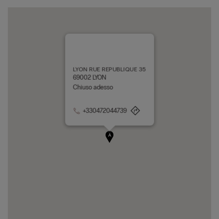
LYON RUE REPUBLIQUE 35
69002 LYON
Chiuso adesso
+330472044739
A