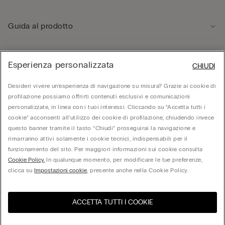
Guida al prodotto
Servizio clienti
Esperienza personalizzata
CHIUDI
Desideri vivere un’esperienza di navigazione su misura? Grazie ai cookie di
Area Legale
profilazione possiamo offrirti contenuti esclusivi e comunicazioni
personalizzate, in linea con i tuoi interessi. Cliccando su “Accetta tutti i
Corporate
cookie” acconsenti all’utilizzo dei cookie di profilazione, chiudendo invece
questo banner tramite il tasto “Chiudi” proseguirai la navigazione e
rimarranno attivi solamente i cookie tecnici, indispensabili per il
funzionamento del sito. Per maggiori informazioni sui cookie consulta
© Calzedonia S.p.A | P.iva 02253210237 | Sede Legale: Malcesine (VR), Via Portici
Cookie Policy.
In qualunque momento, per modificare le tue preferenze,
Umberto Primo n. 5/3 | Cod. Fisc. e n.iscr. al Reg. Imprese di Verona: 01037050422 |
REA: VR – 205310 | Capitale sociale: Euro 212.000.000,00 | Società soggetta a
clicca su
Impostazioni cookie
, presente anche nella Cookie Policy.
direzione e coordinamento di Oniverse Holding S.p.A.
ACCETTA TUTTI I COOKIE
United States
Visita l'e-store del tuo paese
Italia
Italiano