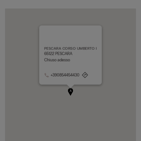
PESCARA CORSO UMBERTO I
65122 PESCARA
Chiuso adesso
+390854454430
A