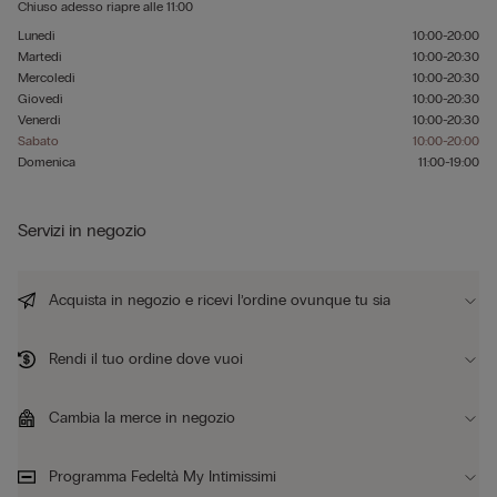
Chiuso adesso
riapre alle
11:00
Lunedì
10:00-20:00
Martedì
10:00-20:30
Mercoledì
10:00-20:30
Giovedì
10:00-20:30
Venerdì
10:00-20:30
Sabato
10:00-20:00
Domenica
11:00-19:00
Servizi in negozio
Acquista in negozio e ricevi l’ordine ovunque tu sia
Rendi il tuo ordine dove vuoi
Cambia la merce in negozio
Programma Fedeltà My Intimissimi