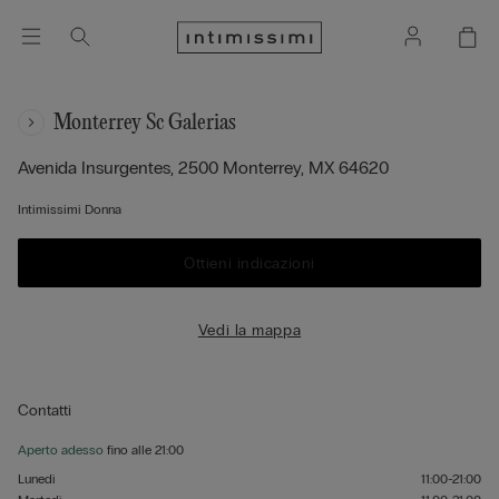
Monterrey Sc Galerias
Avenida Insurgentes, 2500
Monterrey,
MX
64620
Intimissimi Donna
Ottieni indicazioni
Vedi la mappa
Contatti
Aperto adesso
fino alle
21:00
Lunedì
11:00-21:00