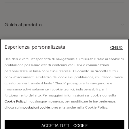
Guida al prodotto
Servizio clienti
Esperienza personalizzata
CHIUDI
Area Legale
Desideri vivere un’esperienza di navigazione su misura? Grazie ai cookie di
profilazione possiamo offrirti contenuti esclusivi e comunicazioni
personalizzate, in linea con i tuoi interessi. Cliccando su “Accetta tutti i
Corporate
cookie” acconsenti all’utilizzo dei cookie di profilazione, chiudendo invece
questo banner tramite il tasto “Chiudi” proseguirai la navigazione e
rimarranno attivi solamente i cookie tecnici, indispensabili per il
funzionamento del sito. Per maggiori informazioni sui cookie consulta
© Calzedonia S.p.A | P.iva 02253210237 | Sede Legale: Malcesine (VR), Via Portici
Umberto Primo n. 5/3 | Cod. Fisc. e n.iscr. al Reg. Imprese di Verona: 01037050422 |
Cookie Policy.
In qualunque momento, per modificare le tue preferenze,
REA: VR – 205310 | Capitale sociale: Euro 212.000.000,00 | Società soggetta a
clicca su
Impostazioni cookie
, presente anche nella Cookie Policy.
direzione e coordinamento di Oniverse Holding S.p.A.
ACCETTA TUTTI I COOKIE