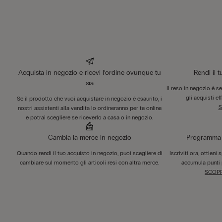
Acquista in negozio e ricevi l’ordine ovunque tu
Rendi il 
sia
Il reso in negozio è s
gli acquisti ef
Se il prodotto che vuoi acquistare in negozio è esaurito, i
S
nostri assistenti alla vendita lo ordineranno per te online
e potrai scegliere se riceverlo a casa o in negozio.
Cambia la merce in negozio
Programma F
Quando rendi il tuo acquisto in negozio, puoi scegliere di
Iscriviti ora, ottieni
cambiare sul momento gli articoli resi con altra merce.
accumula punti 
SCOPR