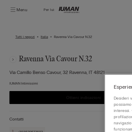
Menu
Per lui:
Tutti i negozi
Italia
Ravenna Via Cavour N.32
Ravenna Via Cavour N.32
Via Camillo Benso Cavour, 32
Ravenna,
IT
48121
B
C
IUMAN Intimissimi
Esperie
Ottieni indicazioni
Desideri 
possiamo 
interessi.
profilazi
Contatti
navigazion
funzionam