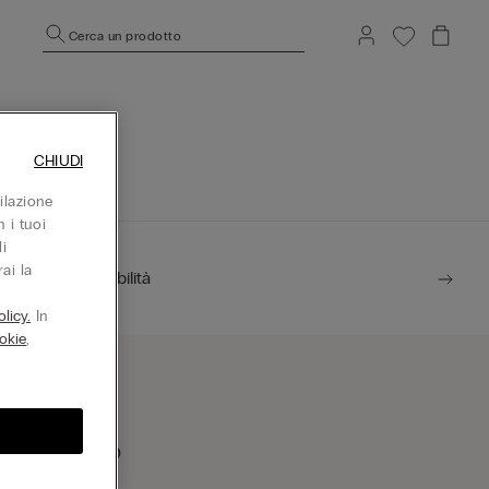
Cerca un prodotto
CHIUDI
ilazione
 i tuoi
i
ai la
Sostenibilità
licy.
In
okie
,
rova un negozio