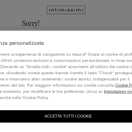
Sorry!
We cannot find the page you are looking for!
nza personalizzata
Vai alla homepage
vivere un’esperienza di navigazione su misura? Grazie ai cookie di prof
offrirti contenuti esclusivi e comunicazioni personalizzate, in linea con
 Cliccando su “Accetta tutti i cookie” acconsenti all’utilizzo dei cookie d
one, chiudendo invece questo banner tramite il tasto “Chiudi” proseguir
Gift Card
e e rimarranno attivi solamente i cookie tecnici, indispensabili per il
ento del sito. Per maggiori informazioni sui cookie consulta
Cookie Po
 momento, per modificare le tue preferenze, clicca su
Impostazioni co
anche nella Cookie Policy.
ACCETTA TUTTI I COOKIE
iti alla newsletter
T