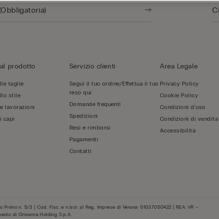
al prodotto
Servizio clienti
Area Legale
le taglie
Segui il tuo ordine/Effettua il tuo
Privacy Policy
reso qui
lo stile
Cookie Policy
Domande frequenti
 e lavorazioni
Condizioni d'uso
Spedizioni
i capi
Condizioni di vendita
Resi e rimborsi
Accessibilità
Pagamenti
Contatti
 Primo n. 5/3 | Cod. Fisc. e n.iscr. al Reg. Imprese di Verona: 01037050422 | REA: VR –
mento di Oniverse Holding S.p.A.