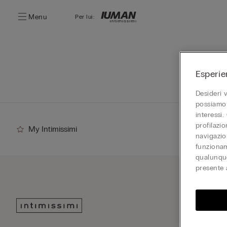
Menu
Per lui:
Esperie
Desideri 
possiamo 
interessi.
profilazi
My Intimissimi
navigazion
funzionam
qualunque
presente 
Iscriv