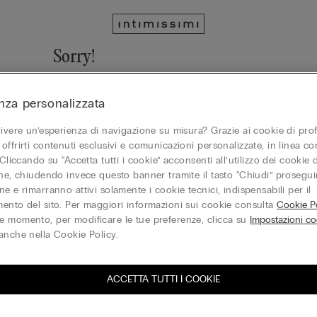
Sorry!
We cannot find the page you are looking for!
nza personalizzata
Vai alla homepage
vivere un’esperienza di navigazione su misura? Grazie ai cookie di prof
offrirti contenuti esclusivi e comunicazioni personalizzate, in linea con
 Cliccando su “Accetta tutti i cookie” acconsenti all’utilizzo dei cookie d
one, chiudendo invece questo banner tramite il tasto “Chiudi” proseguir
Gift Card
e e rimarranno attivi solamente i cookie tecnici, indispensabili per il
ento del sito. Per maggiori informazioni sui cookie consulta
Cookie Po
 momento, per modificare le tue preferenze, clicca su
Impostazioni co
anche nella Cookie Policy.
ACCETTA TUTTI I COOKIE
iti alla newsletter
T