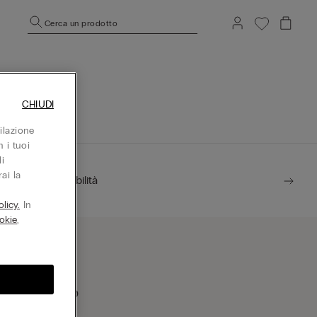
Cerca un prodotto
CHIUDI
ilazione
 i tuoi
i
ai la
Sostenibilità
licy.
In
okie
,
rova un negozio