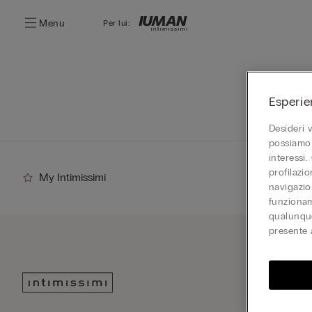
Menu
Per lui:
Esperie
Desideri 
possiamo 
interessi.
profilazi
My Intimissimi
navigazion
funzionam
qualunque
presente 
Iscriv