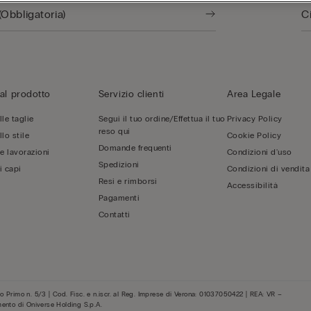
al prodotto
Servizio clienti
Area Legale
le taglie
Segui il tuo ordine/Effettua il tuo
Privacy Policy
reso qui
lo stile
Cookie Policy
Domande frequenti
 e lavorazioni
Condizioni d'uso
Spedizioni
i capi
Condizioni di vendita
Resi e rimborsi
Accessibilità
Pagamenti
Contatti
 Primo n. 5/3 | Cod. Fisc. e n.iscr. al Reg. Imprese di Verona: 01037050422 | REA: VR –
mento di Oniverse Holding S.p.A.