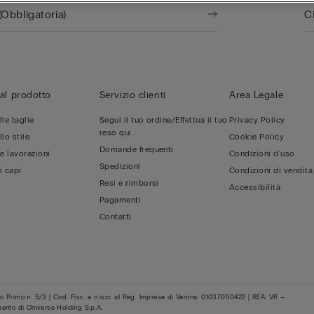
al prodotto
Servizio clienti
Area Legale
le taglie
Segui il tuo ordine/Effettua il tuo
Privacy Policy
reso qui
lo stile
Cookie Policy
Domande frequenti
 e lavorazioni
Condizioni d'uso
Spedizioni
i capi
Condizioni di vendita
Resi e rimborsi
Accessibilità
Pagamenti
Contatti
 Primo n. 5/3 | Cod. Fisc. e n.iscr. al Reg. Imprese di Verona: 01037050422 | REA: VR –
mento di Oniverse Holding S.p.A.