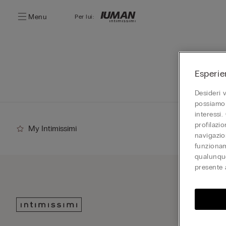
Menu
Per lui:
Esperie
Desideri 
possiamo 
interessi.
profilazi
My Intimissimi
navigazion
funzionam
qualunque
presente 
Iscriv