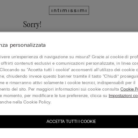
Sorry!
We cannot find the page you are looking for!
nza personalizzata
Vai alla homepage
vivere un’esperienza di navigazione su misura? Grazie ai cookie di prof
offrirti contenuti esclusivi e comunicazioni personalizzate, in linea con
 Cliccando su “Accetta tutti i cookie” acconsenti all’utilizzo dei cookie d
one, chiudendo invece questo banner tramite il tasto “Chiudi” proseguir
Gift Card
e e rimarranno attivi solamente i cookie tecnici, indispensabili per il
ento del sito. Per maggiori informazioni sui cookie consulta
Cookie Po
 momento, per modificare le tue preferenze, clicca su
Impostazioni co
anche nella Cookie Policy.
ACCETTA TUTTI I COOKIE
iti alla newsletter
T