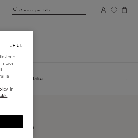
Cerca un prodotto
CHIUDI
ilazione
 i tuoi
i
ai la
Sostenibilità
licy.
In
okie
,
rova un negozio