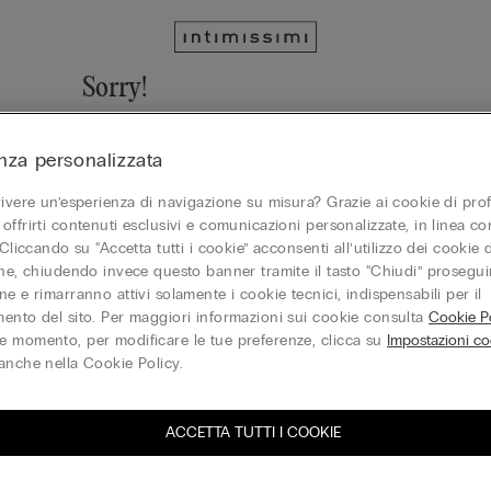
Sorry!
We cannot find the page you are looking for!
nza personalizzata
Vai alla homepage
vivere un’esperienza di navigazione su misura? Grazie ai cookie di prof
offrirti contenuti esclusivi e comunicazioni personalizzate, in linea con
 Cliccando su “Accetta tutti i cookie” acconsenti all’utilizzo dei cookie d
one, chiudendo invece questo banner tramite il tasto “Chiudi” proseguir
Gift Card
e e rimarranno attivi solamente i cookie tecnici, indispensabili per il
ento del sito. Per maggiori informazioni sui cookie consulta
Cookie Po
 momento, per modificare le tue preferenze, clicca su
Impostazioni co
anche nella Cookie Policy.
ACCETTA TUTTI I COOKIE
iti alla newsletter
T