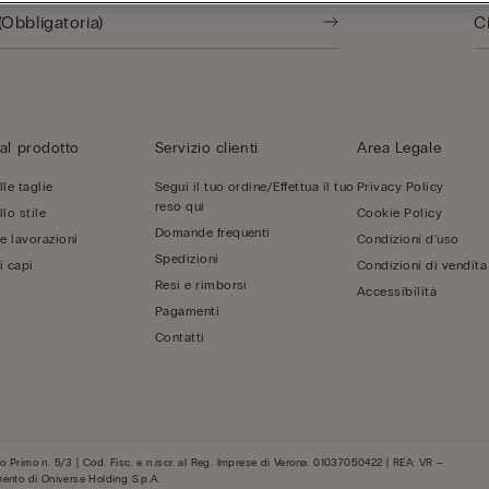
al prodotto
Servizio clienti
Area Legale
le taglie
Segui il tuo ordine/Effettua il tuo
Privacy Policy
reso qui
lo stile
Cookie Policy
Domande frequenti
 e lavorazioni
Condizioni d'uso
Spedizioni
i capi
Condizioni di vendita
Resi e rimborsi
Accessibilità
Pagamenti
Contatti
 Primo n. 5/3 | Cod. Fisc. e n.iscr. al Reg. Imprese di Verona: 01037050422 | REA: VR –
mento di Oniverse Holding S.p.A.