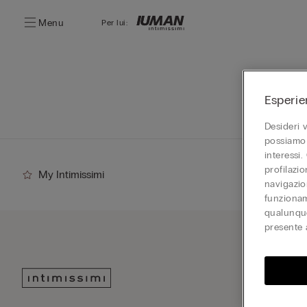
Menu
Per lui:
Esperie
Desideri 
possiamo 
interessi.
profilazi
My Intimissimi
navigazion
funzionam
qualunque
presente 
Iscriv