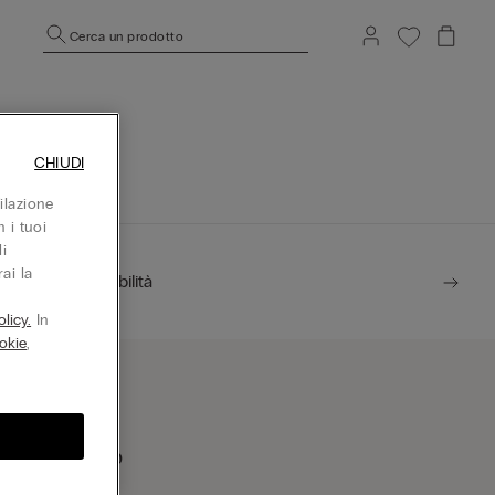
Cerca un prodotto
CHIUDI
ilazione
 i tuoi
i
ai la
Sostenibilità
licy.
In
okie
,
rova un negozio