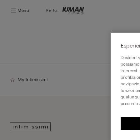
Menu
Per lui:
Esperie
Desideri 
possiamo 
interessi.
profilazi
My Intimissimi
navigazion
funzionam
qualunque
presente 
Iscriv