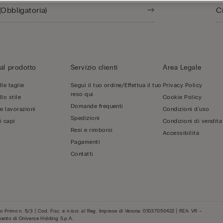
al prodotto
Servizio clienti
Area Legale
le taglie
Segui il tuo ordine/Effettua il tuo
Privacy Policy
reso qui
lo stile
Cookie Policy
Domande frequenti
 e lavorazioni
Condizioni d'uso
Spedizioni
i capi
Condizioni di vendita
Resi e rimborsi
Accessibilità
Pagamenti
Contatti
 Primo n. 5/3 | Cod. Fisc. e n.iscr. al Reg. Imprese di Verona: 01037050422 | REA: VR –
mento di Oniverse Holding S.p.A.