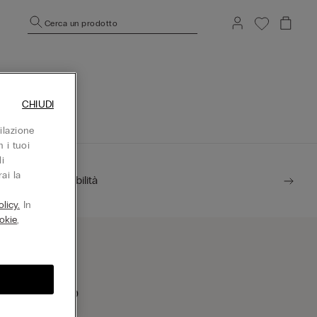
Cerca un prodotto
CHIUDI
ilazione
 i tuoi
i
ai la
Sostenibilità
licy.
In
okie
,
rova un negozio