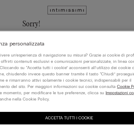
Sorry!
We cannot find the page you are looking for!
nza personalizzata
Vai alla homepage
vivere un’esperienza di navigazione su misura? Grazie ai cookie di prof
offrirti contenuti esclusivi e comunicazioni personalizzate, in linea con
 Cliccando su “Accetta tutti i cookie” acconsenti all’utilizzo dei cookie d
one, chiudendo invece questo banner tramite il tasto “Chiudi” proseguir
Gift Card
e e rimarranno attivi solamente i cookie tecnici, indispensabili per il
ento del sito. Per maggiori informazioni sui cookie consulta
Cookie Po
 momento, per modificare le tue preferenze, clicca su
Impostazioni co
anche nella Cookie Policy.
ACCETTA TUTTI I COOKIE
iti alla newsletter
T