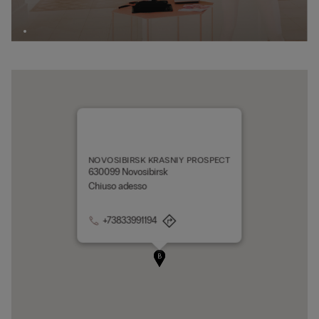
NOVOSIBIRSK KRASNIY PROSPECT
630099 Novosibirsk
Chiuso adesso
+73833991194
A
B