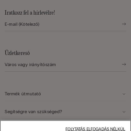
Iratkozz fel a hírlevélre!
Üzletkereső
Termék útmutató
Segítségre van szükséged?
Jogi terület
FOLYTATÁS ELFOGADÁS NÉLKÜL