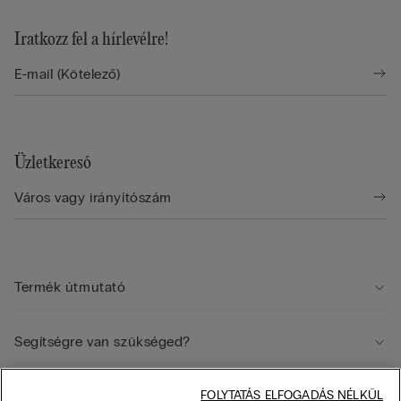
Iratkozz fel a hírlevélre!
Üzletkereső
Termék útmutató
Segítségre van szükséged?
Jogi terület
FOLYTATÁS ELFOGADÁS NÉLKÜL