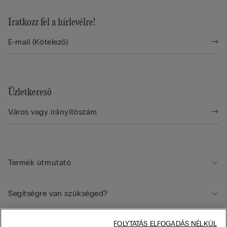
Iratkozz fel a hírlevélre!
Üzletkereső
Termék útmutató
Segítségre van szükséged?
Jogi terület
FOLYTATÁS ELFOGADÁS NÉLKÜL