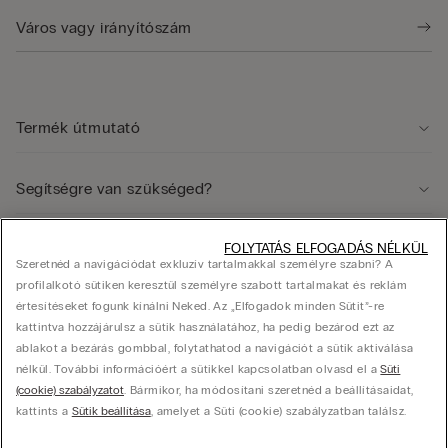
Termék útmutató
Segítségre van szükséged?
FOLYTATÁS ELFOGADÁS NÉLKÜL
Jogi terület
Szeretnéd a navigációdat exkluzív tartalmakkal személyre szabni? A
profilalkotó sütiken keresztül személyre szabott tartalmakat és reklám
értesítéseket fogunk kínálni Neked. Az „Elfogadok minden Sütit”-re
Vállalat
kattintva hozzájárulsz a sütik használatához, ha pedig bezárod ezt az
ablakot a bezárás gombbal, folytathatod a navigációt a sütik aktiválása
nélkül. További információért a sütikkel kapcsolatban olvasd el a
Süti
(cookie) szabályzatot
. Bármikor, ha módosítani szeretnéd a beállításaidat,
© Calzedonia Hungary Kft., HU-1082, Budapest, Futó utca 47-53. Adószám: 25416433-
kattints a
Sütik beállítása
, amelyet a Süti (cookie) szabályzatban találsz.
2-42, hello@intimissimi.com