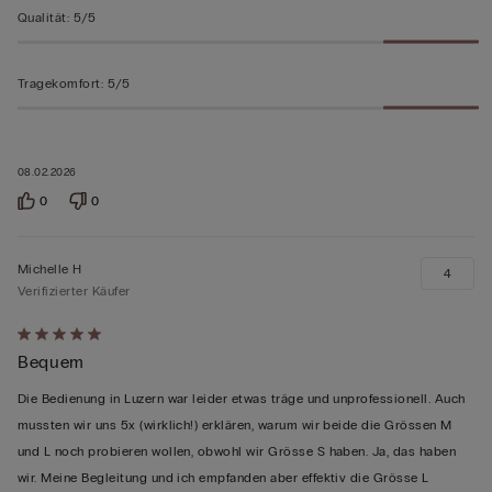
Qualität
:
5/5
Tragekomfort
:
5/5
08.02.2026
0
0
Michelle H
4
Verifizierter Käufer
Mit
Bequem
5
von
Die Bedienung in Luzern war leider etwas träge und unprofessionell. Auch
5
mussten wir uns 5x (wirklich!) erklären, warum wir beide die Grössen M
bewertet
und L noch probieren wollen, obwohl wir Grösse S haben. Ja, das haben
wir. Meine Begleitung und ich empfanden aber effektiv die Grösse L