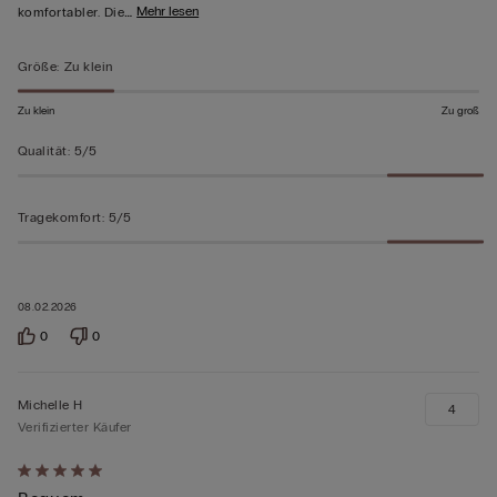
…
Mehr lesen
komfortabler. Die
Größe
:
Zu klein
Zu klein
Zu groß
Qualität
:
5/5
Tragekomfort
:
5/5
08.02.2026
0
0
Michelle H
4
Verifizierter Käufer
Mit