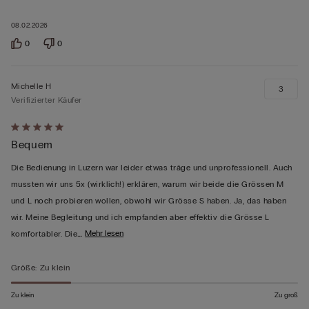
08.02.2026
0
0
Michelle H
3
Verifizierter Käufer
Mit
Bequem
5
von
Die Bedienung in Luzern war leider etwas träge und unprofessionell. Auch
5
mussten wir uns 5x (wirklich!) erklären, warum wir beide die Grössen M
bewertet
und L noch probieren wollen, obwohl wir Grösse S haben. Ja, das haben
wir. Meine Begleitung und ich empfanden aber effektiv die Grösse L
…
Mehr lesen
komfortabler. Die
Größe
:
Zu klein
Zu klein
Zu groß