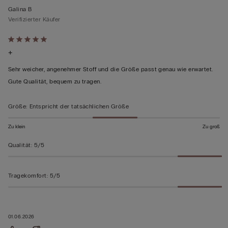
Galina B
Verifizierter Käufer
Mit
+
5
von
Sehr weicher, angenehmer Stoff und die Größe passt genau wie erwartet.
5
Gute Qualität, bequem zu tragen.
bewertet
Größe
:
Entspricht der tatsächlichen Größe
Zu klein
Zu groß
Qualität
:
5/5
Tragekomfort
:
5/5
01.06.2026