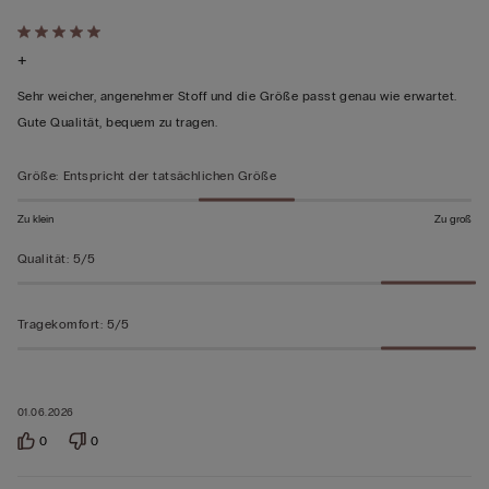
Mit
+
5
von
Sehr weicher, angenehmer Stoff und die Größe passt genau wie erwartet.
5
Gute Qualität, bequem zu tragen.
bewertet
Größe
:
Entspricht der tatsächlichen Größe
Zu klein
Zu groß
Qualität
:
5/5
Tragekomfort
:
5/5
01.06.2026
0
0