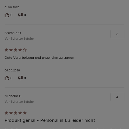
01.06.2026
0
0
Stefanie O
3
Verifizierter Käufer
Mit
4
Gute Verarbeitung und angenehm zu tragen
von
04.05.2026
5
bewertet
0
0
Michelle H
4
Verifizierter Käufer
Mit
Produkt genial - Personal in Lu leider nicht
5
von