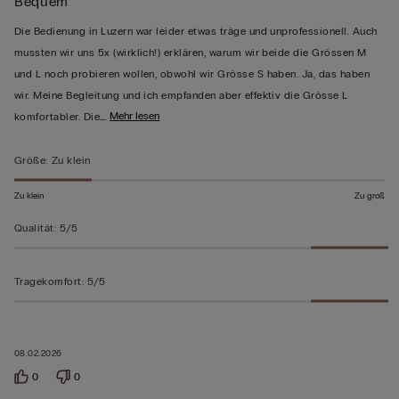
Bequem
5
von
Die Bedienung in Luzern war leider etwas träge und unprofessionell. Auch
5
mussten wir uns 5x (wirklich!) erklären, warum wir beide die Grössen M
bewertet
und L noch probieren wollen, obwohl wir Grösse S haben. Ja, das haben
wir. Meine Begleitung und ich empfanden aber effektiv die Grösse L
…
Mehr lesen
komfortabler. Die
Größe
:
Zu klein
Zu klein
Zu groß
Qualität
:
5/5
Tragekomfort
:
5/5
08.02.2026
0
0