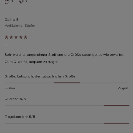
0
0
Galina B
Verifizierter Käufer
Mit
+
5
von
Sehr weicher, angenehmer Stoff und die Größe passt genau wie erwartet.
5
Gute Qualität, bequem zu tragen.
bewertet
Größe
:
Entspricht der tatsächlichen Größe
Zu klein
Zu groß
Qualität
:
5/5
Tragekomfort
:
5/5