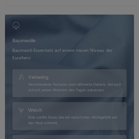
sich den ganzen Tag wohlfühlen können. Außerdem sorgt der
moderne Schnitt für viel Sicherheit, was ein Verrutschen
unmöglich macht. Die feine Baumwolle in Kombination mit
einem Anteil an Elasthan schmiegt sich perfekt an Ihre Kurven
und verleiht Ihnen einen selbstbewussten Auftritt. Entdecken
Sie bei Intimissimi einen Baumwollslip ohne Nähte, mit dem Sie
Baumwolle
sich rundum wohlfühlen können.
Baumwoll-Essentials auf einem neuen Niveau der
Exzellenz.
Vielseitig
Verschiedene Texturen und raffinierte Details, die sich
stilvoll jedem Moment des Tages anpassen.
Weich
Eine sanfte Faser, die ein natürliches Wohlgefühl auf
der Haut schenkt.