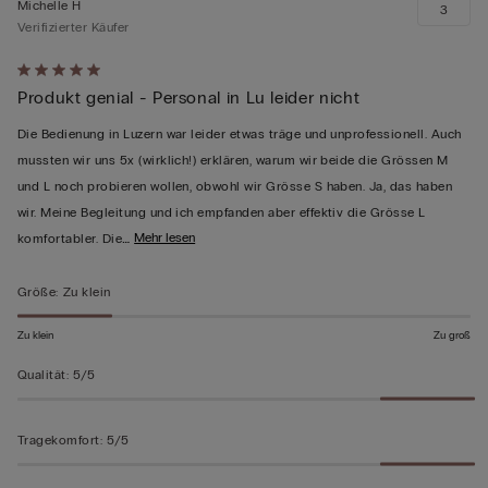
Michelle H
3
Verifizierter Käufer
Mit
Produkt genial - Personal in Lu leider nicht
5
von
Die Bedienung in Luzern war leider etwas träge und unprofessionell. Auch
5
mussten wir uns 5x (wirklich!) erklären, warum wir beide die Grössen M
bewertet
und L noch probieren wollen, obwohl wir Grösse S haben. Ja, das haben
wir. Meine Begleitung und ich empfanden aber effektiv die Grösse L
…
Mehr lesen
komfortabler. Die
Größe
:
Zu klein
Zu klein
Zu groß
Qualität
:
5/5
Tragekomfort
:
5/5