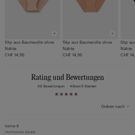
Slip aus Baumwolle ohne
Slip aus Baumwolle ohne
Slip a
Nähte
Nähte
Nähte
CHF 14,95
CHF 14,95
CHF 14
Rating und Bewertungen
58 Bewertungen
4.8
von 5 Sternen
Ordnen nach
Galina B
Verifizierter Käufer