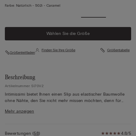
Farbe:
Natürlich -
502i - Caramel
Mehr
anzeigen
Wählen Sie die Größe
Finden Sie Ihre Größe
Größentabelle
Größenleitfaden
Beschreibung
Artikelnummer: SI70V2
Intimissimi bietet Ihnen einen Slip aus elastischer Baumwolle
ohne Nähte, den Sie nicht mehr missen möchten, denn für
maximalen Komfort und ein elegantes Aussehen bietet ein Slip
Mehr anzeigen
aus Baumwolle ohne Nähte die perfekte Wahl. Unter enger
Kleidung setzt sich ein nahtloser Slip nicht ab, während er
Ihnen rundum einen hohen Tragekomfort bietet. Der Zwickel
aus Baumwolle ist ebenfalls ohne Nähte aufgesetzt, sodass Sie
Bewertungen
(
58
)
4.8/5