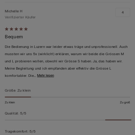
Michelle H
4
Verifizierter Käufer
Mit
Bequem
5
von
Die Bedienung in Luzern war leider etwas träge und unprofessionell. Auch
5
mussten wir uns 5x (wirklich!) erklären, warum wir beide die Grössen M
bewertet
und L probieren wollen, obwohl wir Grösse S haben. Ja, das haben wir.
Meine Begleitung und ich empfanden aber effektiv die Grösse L
…
Mehr lesen
komfortabler. Die
Größe
:
Zu klein
Zu klein
Zu groß
Qualität
:
5/5
Tragekomfort
:
5/5