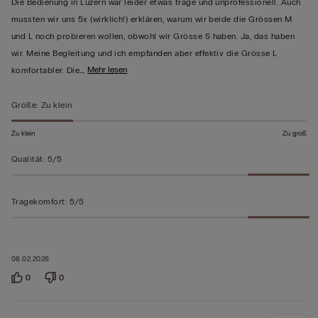
Die Bedienung in Luzern war leider etwas träge und unprofessionell. Auch
5
mussten wir uns 5x (wirklich!) erklären, warum wir beide die Grössen M
bewertet
und L noch probieren wollen, obwohl wir Grösse S haben. Ja, das haben
wir. Meine Begleitung und ich empfanden aber effektiv die Grösse L
…
Mehr lesen
komfortabler. Die
Größe
:
Zu klein
Zu klein
Zu groß
Qualität
:
5/5
Tragekomfort
:
5/5
08.02.2026
0
0