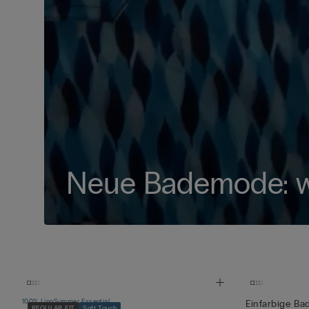
Neue Bademode: we
100% Lino
Summer Essential
Einfarbige Ba
REGULAR FIT
Soft Touch