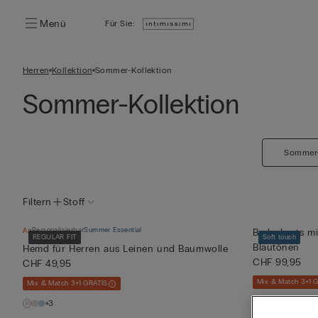
Menü
Für Sie:
Herren
Kollektion
Sommer-Kollektion
Sommer-Kollektion
Sommer-
Filtern
Stoff
Personalisierbar
Summer Essential
Badeshorts mi
REGULAR FIT
Soft touch
Blautönen
Hemd für Herren aus Leinen und Baumwolle
CHF 99,95
CHF 49,95
Mix & Match 3+1 
Mix & Match 3+1 GRATIS
+3