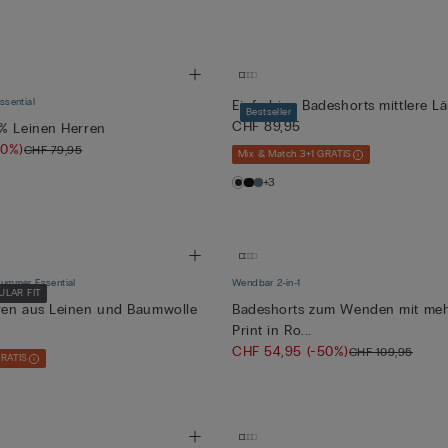
sential
Einfarbige Badeshorts mittlere L
Bestseller
CHF 89,95
% Leinen Herren
50%)
CHF 79,95
Mix & Match 3+1 GRATIS
+3
ummer Essential
Wendbar 2-in-1
ULAR FIT
ren aus Leinen und Baumwolle
Badeshorts zum Wenden mit meh
Print in Ro...
CHF 54,95
(-50%)
CHF 109,95
GRATIS