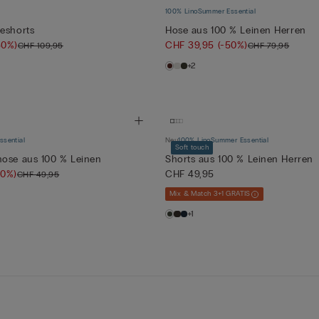
100% Lino
Summer Essential
eshorts
Hose aus 100 % Leinen Herren
50%)
CHF 39,95
(-50%)
CHF 109,95
CHF 79,95
+2
sential
Neu
100% Lino
Summer Essential
Soft touch
hose aus 100 % Leinen
Shorts aus 100 % Leinen Herren
50%)
CHF 49,95
CHF 49,95
Mix & Match 3+1 GRATIS
+1