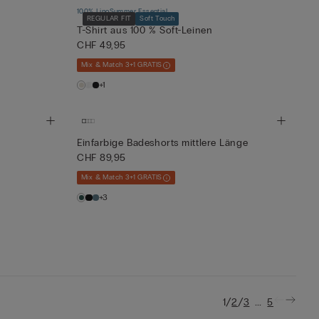
100% Lino
Summer Essential
REGULAR FIT
Soft Touch
T-Shirt aus 100 % Soft-Leinen
CHF 49,95
Mix & Match 3+1 GRATIS
+1
Einfarbige Badeshorts mittlere Länge
CHF 89,95
Mix & Match 3+1 GRATIS
+3
/
/
...
1
2
3
5