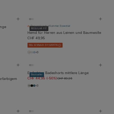
Personalisierbar
Summer Essential
änge
REGULAR FIT
Hemd für Herren aus Leinen und Baumwolle
CHF 49,95
Mix & Match 3+1 GRATIS
+3
Einfarbige Badeshorts mittlere Länge
Bestseller
CHF 44,95
(-50%)
CHF 89,95
rfarbigem
+3