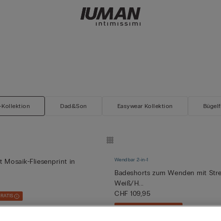
Kollektion
Dad&Son
Easywear Kollektion
Bügelf
Wendbar 2-in-1
t Mosaik-Fliesenprint in
Badeshorts zum Wenden mit Stre
Weiß/H...
CHF 109,95
GRATIS
Mix & Match 3+1 GRATIS