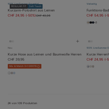
100% Lino
Summer Essential
Vielseitig
REGULAR FIT
Soft Touch
Kurzarm-Poloshirt aus Leinen
Funktions-Bad
CHF 24,95
(-50%)
CHF 54,95
(-
CHF 49,95
+3
Neu
100% Lino
Summer Es
Kurze Hose aus Leinen und Baumwolle Herren
Kurze Herren
CHF 39,95
CHF 24,95
(-
Mix & Match 3+1 GRATIS
24 von 109 Produkten