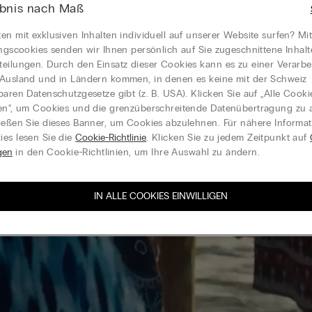
ebnis nach Maß
en mit exklusiven Inhalten individuell auf unserer Website surfen? Mi
ungscookies senden wir Ihnen persönlich auf Sie zugeschnittene Inhal
eilungen. Durch den Einsatz dieser Cookies kann es zu einer Verarbe
Ausland und in Ländern kommen, in denen es keine mit der Schweiz
baren Datenschutzgesetze gibt (z. B. USA). Klicken Sie auf „Alle Cooki
en“, um Cookies und die grenzüberschreitende Datenübertragung zu a
ießen Sie dieses Banner, um Cookies abzulehnen. Für nähere Informa
es lesen Sie die
Cookie-Richtlinie
. Klicken Sie zu jedem Zeitpunkt auf
gen
in den Cookie-Richtlinien, um Ihre Auswahl zu ändern.
IN ALLE COOKIES EINWILLIGEN