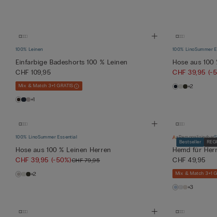
100% Leinen
100% Lino
Summer Es
Einfarbige Badeshorts 100 % Leinen
Hose aus 100 
CHF 109,95
CHF 39,95
(-
Mix & Match 3+1 GRATIS
+2
+1
100% Lino
Summer Essential
Personalisierbar
S
Bestseller
REG
Hose aus 100 % Leinen Herren
Hemd für Her
CHF 39,95
(-50%)
CHF 49,95
CHF 79,95
+2
Mix & Match 3+1 
+3