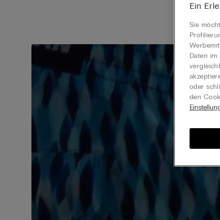
Ein Erl
Sie möcht
Profilier
Werbemitt
Daten im 
vergleich
akzeptier
oder schl
den Cooki
Einstellun