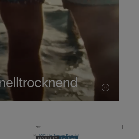
nelltrocknend
Neu
100% Lino
Summer Essential
REGULAR FIT
Soft Touch