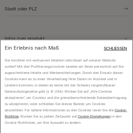
Infos zum produkt
Ein Erlebnis nach Maß
SCHLIESSEN
Kundenservice
Sie möchten mit exklusiven Inhalten individuell auf unserer Website
surfen? Mit den Profilierungscookies senden wir Ihnen persönlich auf Sie
zugeschnittene Inhalte und Werbemitteilungen. Durch den Einsatz dieser
Rechtliche Hinweise
Cookies kann es zu einer Verarbeitung Ihrer Daten im Ausland und in
Ländern kommen, in denen es keine mit der Schweiz vergleichbaren
Datenschutzgesetze gibt (z. B. USA). Klicken Sie auf „Alle Cookies
Unternehmen
akzeptieren“, um Cookies und die grenzüberschreitende Datenübertragung
zu akzeptieren, oder schließen Sie dieses Banner, um Cookies
abzulehnen. Für nähere Informationen zu den Cookies lesen Sie die
Cookie-
Richtlinie
. Klicken Sie zu jedem Zeitpunkt auf
Cookie-Einstellungen
in den
Calzedonia Switzerland AG, Wiesenstrasse 5, CH-8952 Schlieren, CHE-287.459.583,
Cookie-Richtlinien, um Ihre Auswahl zu ändern.
hello@intimissimi.com