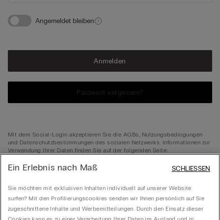
Angemeldet bleiben
Anmelden
Passwort vergessen?
Mit dem Social-Login akzeptieren Sie die AGBs, Nutzungsbedingungen
und Datenschutzbestimmungen des sozialen Netzwerks. Informationen zur
Verwendung Ihrer Daten finden Sie auf der folgenden Seite:
Datenschutzerklärung
Ein Erlebnis nach Maß
SCHLIESSEN
Sie möchten mit exklusiven Inhalten individuell auf unserer Website
surfen? Mit den Profilierungscookies senden wir Ihnen persönlich auf Sie
zugeschnittene Inhalte und Werbemitteilungen. Durch den Einsatz dieser
Sie sind noch nicht registriert?
Cookies kann es zu einer Verarbeitung Ihrer Daten im Ausland und in