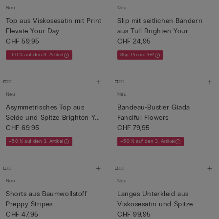
Neu
Neu
Top aus Viskosesatin mit Print
Slip mit seitlichen Bändern
Elevate Your Day
aus Tüll Brighten Your...
CHF 59,95
CHF 24,95
–50 % auf den 3. Artikel
Slip-Promo 4+2
Neu
Neu
Asymmetrisches Top aus
Bandeau-Bustier Giada
Seide und Spitze Brighten Y...
Fanciful Flowers
CHF 69,95
CHF 79,95
–50 % auf den 3. Artikel
–50 % auf den 3. Artikel
Neu
Neu
Shorts aus Baumwollstoff
Langes Unterkleid aus
Preppy Stripes
Viskosesatin und Spitze
CHF 47,95
Lace...
CHF 99,95