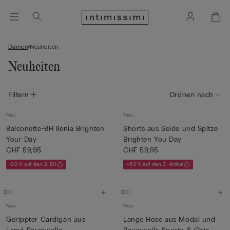
Damen
Neuheiten
Neuheiten
Filtern
Ordnen nach
Neu
Neu
Balconette-BH Ilenia Brighten
Shorts aus Seide und Spitze
Your Day
Brighten You Day
CHF 59,95
CHF 59,95
-30 % auf den 2. BH
–50 % auf den 3. Artikel
Neu
Neu
Gerippter Cardigan aus
Lange Hose aus Modal und