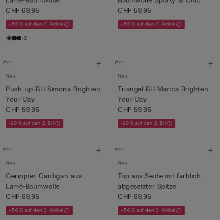
Lamé-Baumwolle
Baumwolle Sporty & Chic
CHF 69,95
CHF 59,95
–50 % auf den 3. Artikel
–50 % auf den 3. Artikel
+3
Neu
Neu
Push-up-BH Simona Brighten
Triangel-BH Marica Brighten
Your Day
Your Day
CHF 59,95
CHF 59,95
-30 % auf den 2. BH
-30 % auf den 2. BH
Neu
Neu
Gerippter Cardigan aus
Top aus Seide mit farblich
Lamé-Baumwolle
abgesetzter Spitze
CHF 69,95
CHF 69,95
–50 % auf den 3. Artikel
–50 % auf den 3. Artikel