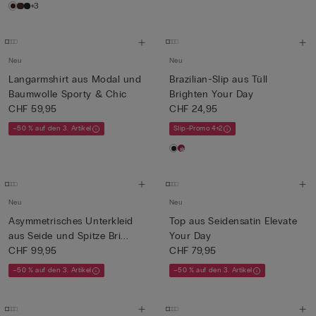
+3
Neu
Neu
Langarmshirt aus Modal und
Brazilian-Slip aus Tüll
Baumwolle Sporty & Chic
Brighten Your Day
CHF 59,95
CHF 24,95
–50 % auf den 3. Artikel
Slip-Promo 4+2
Neu
Neu
Asymmetrisches Unterkleid
Top aus Seidensatin Elevate
aus Seide und Spitze Bri...
Your Day
CHF 99,95
CHF 79,95
–50 % auf den 3. Artikel
–50 % auf den 3. Artikel