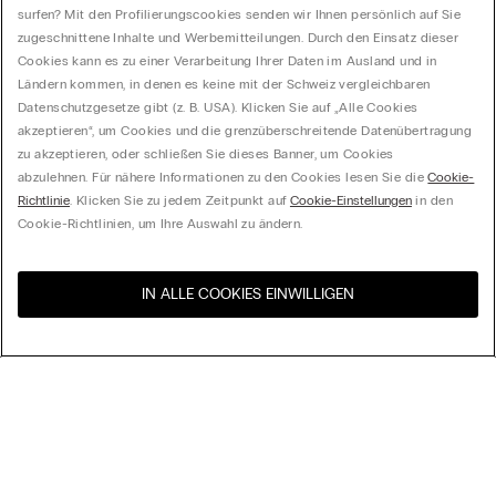
surfen? Mit den Profilierungscookies senden wir Ihnen persönlich auf Sie
zugeschnittene Inhalte und Werbemitteilungen. Durch den Einsatz dieser
Cookies kann es zu einer Verarbeitung Ihrer Daten im Ausland und in
Ländern kommen, in denen es keine mit der Schweiz vergleichbaren
Datenschutzgesetze gibt (z. B. USA). Klicken Sie auf „Alle Cookies
akzeptieren“, um Cookies und die grenzüberschreitende Datenübertragung
zu akzeptieren, oder schließen Sie dieses Banner, um Cookies
abzulehnen. Für nähere Informationen zu den Cookies lesen Sie die
Cookie-
Richtlinie
. Klicken Sie zu jedem Zeitpunkt auf
Cookie-Einstellungen
in den
Cookie-Richtlinien, um Ihre Auswahl zu ändern.
IN ALLE COOKIES EINWILLIGEN
Besuchen Sie den E-Shop
United States
Ihres Landes
Ordnen nach
Top Sellers
Price High to Low
My Intimissimi
Price Low to High