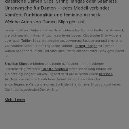
klassische Damen Slips, String Tangas oder Seamless
Unterwäsche für Damen – jedes Modell verbindet
Komfort, Funktionalität und feminine Ästhetik.
Welche Arten von Damen Slips gibt es?
Je nach Stil und Anlass stehen Ihnen unterschiedliche Schnitte zur Auswahl,
die sich gezielt in Ihren Alltag integrieren lassen. Klassische Slip-Modelle
oder auch
Taillen Slips
bieten eine ausgewogene Bedeckung und sind eine
verlässliche Wahl für den täglichen Komfort.
String Tangas
für Damen
wirken besonders leicht und sind ideal, wenn ein schlichter Look gewünscht
ist.
Brazilian Slips
verbinden eine feminine Passform mit moderner
Linienführung, während
Culotte-Modelle
mehr Bedeckung bieten und
gleichzeitig elegant wirken. Ergänzt wird die Auswahl durch
nahtlose
Modelle
, die sich dank nahtloser Verarbeitung besonders für
enganliegende Kleidung eignen. So finden Sie für jede Situation und jedes
Outfit den passenden Damen Slip.
Was ist der Unterschied zwischen Slip, String und
Mehr Lesen
Brazilian?
Die Unterschiede zwischen den einzelnen Modellen zeigen sich vor allem in
Schnitt, Bedeckung und Tragegefühl. Ein klassischer Damen Slip bietet
mehr Halt und vermittelt ein sicheres Gefühl im Alltag. String Tangas sind
deutlich reduzierter geschnitten und bleiben unter Kleidung nahezu