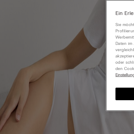
Ein Erl
Sie möcht
Profilier
Werbemitt
Daten im 
vergleich
akzeptier
oder schl
den Cooki
Einstellun