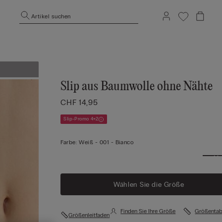
Artikel suchen
Slip aus Baumwolle ohne Nähte
CHF 14,95
Slip-Promo 4+2
Farbe:
Weiß -
001 - Bianco
Me
anze
Wählen Sie die Größe
Finden Sie Ihre Größe
Größentab
Größenleitfaden