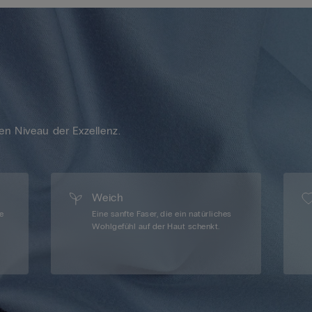
n Niveau der Exzellenz.
Weich
te
Eine sanfte Faser, die ein natürliches
Wohlgefühl auf der Haut schenkt.