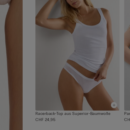
einen Baumwollslip ohne Nähte, mit dem Sie sich
rundum wohlfühlen können.
Racerback-Top aus Superior-Baumwolle
Pa
CHF 24,95
CH