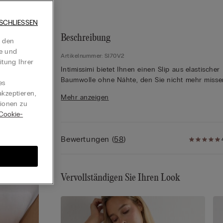
SCHLIESSEN
Beschreibung
t den
te und
Artikelnummer: SI70V2
itung Ihrer
Intimissimi bietet Ihnen einen Slip aus elastischer
Baumwolle ohne Nähte, den Sie nicht mehr misse
es
möchten, denn für maximalen Komfort und ein
kzeptieren,
Mehr anzeigen
elegantes Aussehen bietet ein Slip aus Baumwoll
tionen zu
ohne Nähte die perfekte Wahl. Unter enger Kleid
Cookie-
setzt sich ein nahtloser Slip nicht ab, während er
Ihnen rundum einen hohen Tragekomfort bietet. Der
Bewertungen
(
58
)
Zwickel aus Baumwolle ist ebenfalls ohne Nähte
aufgesetzt, sodass Sie sich den ganzen Tag
wohlfühlen können. Außerdem sorgt der modern
Schnitt für viel Sicherheit, was ein Verrutschen
Vervollständigen Sie Ihren Look
unmöglich macht. Die feine Baumwolle in
Kombination mit einem Anteil an Elasthan schmie
sich perfekt an Ihre Kurven und verleiht Ihnen ei
selbstbewussten Auftritt. Entdecken Sie bei Intimi