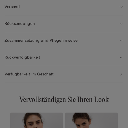
• Sorgt optisch für eine BH-Größe mehr
• Das Model ist 175 cm groß und trägt Größe 2B / 75B / 34B /
Versand
85B / 42B
Rücksendungen
Zusammensetzung und Pflegehinweise
Rückverfolgbarkeit
Verfügbarkeit im Geschäft
Vervollständigen Sie Ihren Look