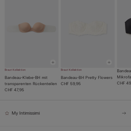
Braut Kollektion
Braut Kollektion
Bandea
Mikrofa
Bandeau-Klebe-BH mit
Bandeau-BH Pretty Flowers
CHF 49
transparenten Rückenteilen
CHF 59,95
CHF 47,95
My Intimissimi