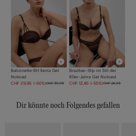
Balconette-BH Ilenia Get
Brazilian-Slip im Stil der
Noticed
80er-Jahre Get Noticed
CHF 29,95
(-50%)
CHF 12,45
(-50%)
CHF 59,95
CHF 24,95
Dir könnte noch Folgendes gefallen