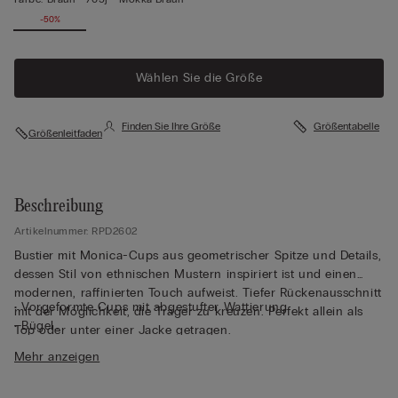
-50%
Wählen Sie die Größe
Finden Sie Ihre Größe
Größentabelle
Größenleitfaden
Beschreibung
Artikelnummer: RPD2602
Bustier mit Monica-Cups aus geometrischer Spitze und Details,
dessen Stil von ethnischen Mustern inspiriert ist und einen
modernen, raffinierten Touch aufweist. Tiefer Rückenausschnitt
• Vorgeformte Cups mit abgestufter Wattierung
mit der Möglichkeit, die Träger zu kreuzen. Perfekt allein als
• Bügel
Top oder unter einer Jacke getragen.
• Seitenstäbchen
Mehr anzeigen
• Vollständig mit Tüll unterlegtes Unterbrustband
• Hinten verstellbare, elastische Träger