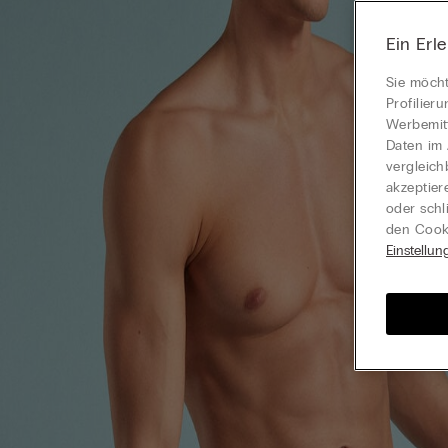
Ein Erl
Sie möcht
Profilier
Werbemitt
Daten im 
vergleich
akzeptier
oder schl
den Cooki
Einstellun