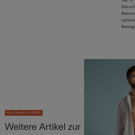
Der in
Mikrof
Besond
optima
Bewegu
Mix & Match 3+1 GRATIS
Weitere Artikel zur