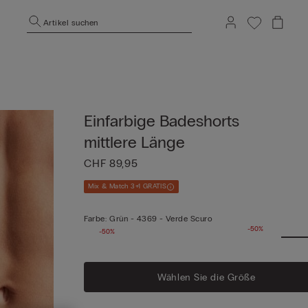
Artikel suchen
Einfarbige Badeshorts
mittlere Länge
CHF 89,95
Mix & Match 3+1 GRATIS
Farbe:
Grün -
4369 - Verde Scuro
-50%
-50%
Wählen Sie die Größe