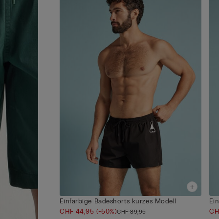
Einfarbige Badeshorts kurzes Modell
Ei
CHF 44,95
(-50%)
CH
CHF 89,95