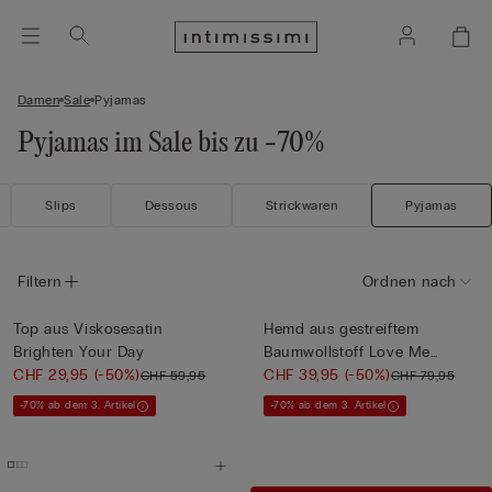
Damen
Sale
Pyjamas
Pyjamas im Sale bis zu -70%
Slips
Dessous
Strickwaren
Pyjamas
Filtern
Ordnen nach
Top aus Viskosesatin
Hemd aus gestreiftem
Brighten Your Day
Baumwollstoff Love Me
CHF 29,95
(-50%)
Tender
CHF 39,95
(-50%)
CHF 59,95
CHF 79,95
-70% ab dem 3. Artikel
-70% ab dem 3. Artikel