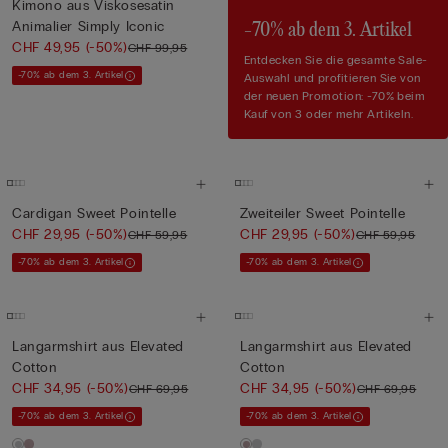
Kimono aus Viskosesatin
Animalier Simply Iconic
-70% ab dem 3. Artikel
CHF 49,95
(-50%)
CHF 99,95
Entdecken Sie die gesamte Sale-
-70% ab dem 3. Artikel
Auswahl und profitieren Sie von
der neuen Promotion: -70% beim
Kauf von 3 oder mehr Artikeln.
Cardigan Sweet Pointelle
Zweiteiler Sweet Pointelle
CHF 29,95
(-50%)
CHF 29,95
(-50%)
CHF 59,95
CHF 59,95
-70% ab dem 3. Artikel
-70% ab dem 3. Artikel
Langarmshirt aus Elevated
Langarmshirt aus Elevated
Cotton
Cotton
CHF 34,95
(-50%)
CHF 34,95
(-50%)
CHF 69,95
CHF 69,95
-70% ab dem 3. Artikel
-70% ab dem 3. Artikel