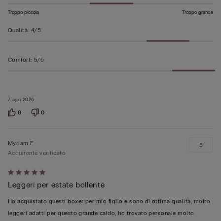
Troppo piccola
Troppo grande
Qualità
:
4/5
Comfort
:
5/5
7 ago 2026
0
0
Myriam F
5
Acquirente verificato
Valutato
Leggeri per estate bollente
5
su
Ho acquistato questi boxer per mio figlio e sono di ottima qualità, molto
5
leggeri adatti per questo grande caldo, ho trovato personale molto