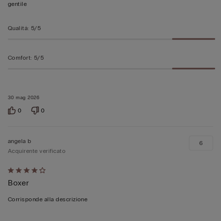
gentile
Qualità
:
5/5
Comfort
:
5/5
30 mag 2026
0
0
angela b
6
Acquirente verificato
Valutato
Boxer
4
su
Corrisponde alla descrizione
5