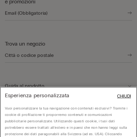
e promozioni
Trova un negozio
Guida al prodotto
Esperienza personalizzata
CHIUDI
Servizio clienti
Vuoi personalizzare la tua navigazione con contenuti esclusivi? Tramite i
cookie di profilazione ti proporremo contenuti e comunicazioni
pubblicitarie personalizzate. Utilizzando questi cookie, i tuoi dati
Area Legale
potrebbero essere trattati all'estero e in paesi che non hanno leggi sulla
protezione dei dati paragonabili alla Svizzera (ad es. USA). Cliccando