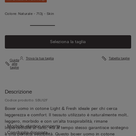
Colore:
Naturale -
713j - Skin
Seleziona la taglia
Trova la tua taglia
Tabella taglie
Guida
alle
taglie
Descrizione
Codice prodotto: SBU12F
Boxer uomo in cotone Light & Fresh ideale per chi cerca
leggerezza e comfort. Il tessuto utilizzato è naturalmente molto
leggero, morbido e con un'alta traspirabilità; rimane
• Morbido elastico ricoperto
impercettibile al tatto, ma al tempo stesso garantisce sostegno
• Conchiglia doppiata
e una perfetta vestibilità. Questo boxer uomo in cotone