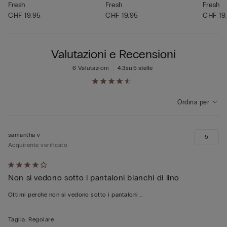
Fresh
Fresh
Fresh
CHF 19.95
CHF 19.95
CHF 19
Valutazioni e Recensioni
6 Valutazioni
4.3
su 5 stelle
Ordina per
samantha v
5
Acquirente verificato
Valutato
Non si vedono sotto i pantaloni bianchi di lino
4
su
Ottimi perché non si vedono sotto i pantaloni ..
5
Taglia
:
Regolare