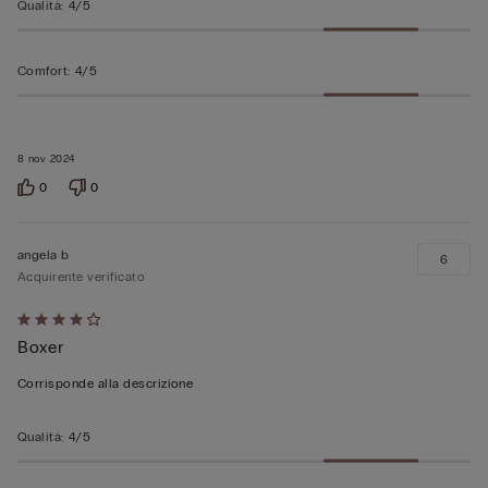
Qualità
:
4/5
Comfort
:
4/5
8 nov 2024
0
0
angela b
6
Acquirente verificato
Valutato
Boxer
4
su
Corrisponde alla descrizione
5
Qualità
:
4/5