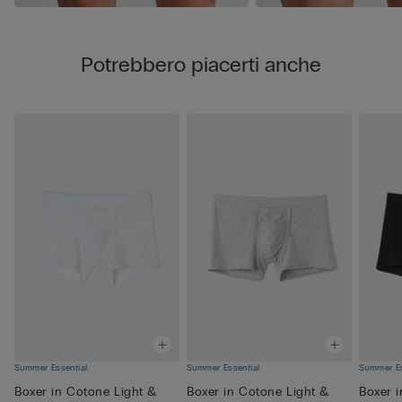
Potrebbero piacerti anche
Summer Essential
Summer Essential
Summer Es
Boxer in Cotone Light &
Boxer in Cotone Light &
Boxer 