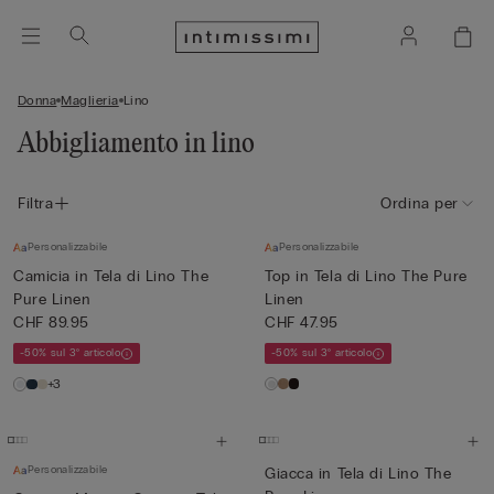
Donna
Maglieria
Lino
Abbigliamento in lino
Filtra
Ordina per
Personalizzabile
Personalizzabile
Camicia in Tela di Lino The
Top in Tela di Lino The Pure
Pure Linen
Linen
CHF 89.95
CHF 47.95
-50% sul 3° articolo
-50% sul 3° articolo
+3
Personalizzabile
Giacca in Tela di Lino The