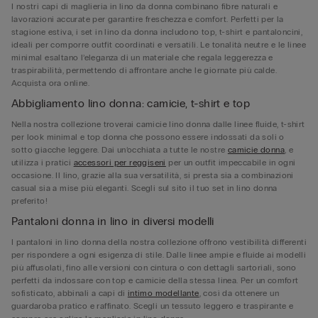
I nostri capi di maglieria in lino da donna combinano fibre naturali e
lavorazioni accurate per garantire freschezza e comfort. Perfetti per la
stagione estiva, i set in lino da donna includono top, t-shirt e pantaloncini,
ideali per comporre outfit coordinati e versatili. Le tonalità neutre e le linee
minimal esaltano l’eleganza di un materiale che regala leggerezza e
traspirabilità, permettendo di affrontare anche le giornate più calde.
Acquista ora online.
Abbigliamento lino donna: camicie, t-shirt e top
Nella nostra collezione troverai camicie lino donna dalle linee fluide, t-shirt
per look minimal e top donna che possono essere indossati da soli o
sotto giacche leggere. Dai un’occhiata a tutte le nostre
camicie donna
, e
utilizza i pratici
accessori per reggiseni
per un outfit impeccabile in ogni
occasione. Il lino, grazie alla sua versatilità, si presta sia a combinazioni
casual sia a mise più eleganti. Scegli sul sito il tuo set in lino donna
preferito!
Pantaloni donna in lino in diversi modelli
I pantaloni in lino donna della nostra collezione offrono vestibilità differenti
per rispondere a ogni esigenza di stile. Dalle linee ampie e fluide ai modelli
più affusolati, fino alle versioni con cintura o con dettagli sartoriali, sono
perfetti da indossare con top e camicie della stessa linea. Per un comfort
sofisticato, abbinali a capi di
intimo modellante
, così da ottenere un
guardaroba pratico e raffinato. Scegli un tessuto leggero e traspirante e