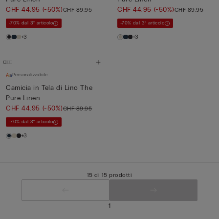
CHF 44.95
(-50%)
CHF 44.95
(-50%)
CHF 89.95
CHF 89.95
-70% dal 3° articolo
-70% dal 3° articolo
+3
+3
Personalizzabile
Camicia in Tela di Lino The
Pure Linen
CHF 44.95
(-50%)
CHF 89.95
-70% dal 3° articolo
+3
15 di 15 prodotti
1