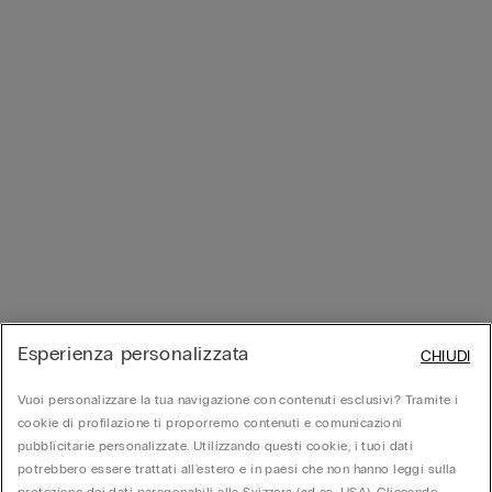
Esperienza personalizzata
CHIUDI
Vuoi personalizzare la tua navigazione con contenuti esclusivi? Tramite i
cookie di profilazione ti proporremo contenuti e comunicazioni
pubblicitarie personalizzate. Utilizzando questi cookie, i tuoi dati
potrebbero essere trattati all'estero e in paesi che non hanno leggi sulla