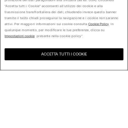
protezione dei dati paragonabili alla Svizzera (ad es. USA). Cliccando
“Accetta tutti i Cookie” acconsenti all’utilizzo dei cookie e alla
trasmissione transfrontaliera dei dati, chiudendo invece questo banner
tramite il tasto chiudi proseguirai la navigazione e i cookie non saranno
attivi. Per maggiori informazioni sui cookie consulta
Cookie Policy
. In
qualunque momento, per modificare le tue preferenze, clicca su
Impostazioni cookie
presente nella cookie policy”.
ACCETTA TUTTI I COOKIE
United States
Visita l'e-store del tuo paese
Ordina per
Top Sellers
Price High to Low
My Intimissimi
Price Low to High
New Arrivals
Gift Card