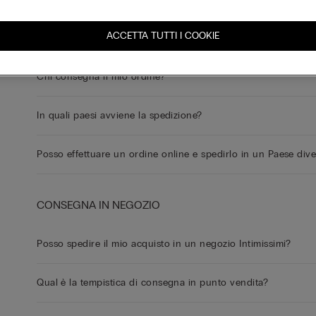
ACCETTA TUTTI I COOKIE
Posso stabilire il giorno e l’orario della consegna?
Chi consegna il mio ordine?
In quali paesi avviene la spedizione?
Posso effettuare un ordine online e spedirlo in un Paese div
CONSEGNA IN NEGOZIO
Posso spedire il mio acquisto in un negozio Intimissimi?
Qual è la tempistica di consegna in punto vendita?