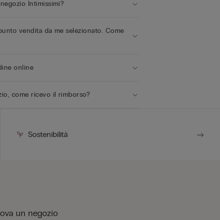
 negozio Intimissimi?
l punto vendita da me selezionato. Come
dine online
zio, come ricevo il rimborso?
Sostenibilità
rova un negozio