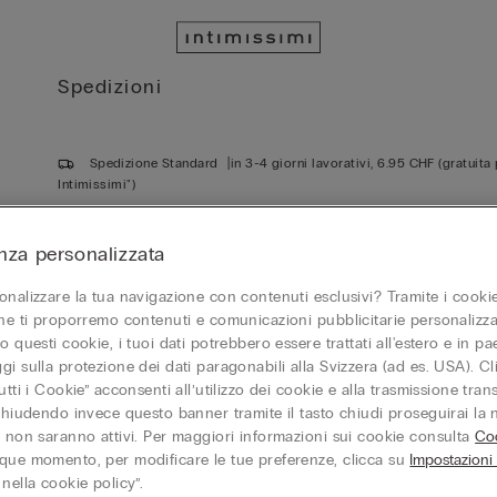
Spedizioni
Spedizione Standard
in 3-4 giorni lavorativi, 6.95 CHF (gratuita 
Intimissimi")
Ritiro presso un Pickup Point
in 3-4 giorni lavorativi con Swiss
nza personalizzata
Consegna in negozio
in 3-6 giorni lavorativi sempre gratuita
onalizzare la tua navigazione con contenuti esclusivi? Tramite i cookie
SPEDIZIONE CON CORRIERE
one ti proporremo contenuti e comunicazioni pubblicitarie personalizza
o questi cookie, i tuoi dati potrebbero essere trattati all'estero e in p
gi sulla protezione dei dati paragonabili alla Svizzera (ad es. USA). C
Come tracciare il mio ordine?
utti i Cookie” acconsenti all’utilizzo dei cookie e alla trasmissione tran
 chiudendo invece questo banner tramite il tasto chiudi proseguirai la
Quanto costa la spedizione?
e non saranno attivi. Per maggiori informazioni sui cookie consulta
Coo
que momento, per modificare le tue preferenze, clicca su
Impostazioni
nella cookie policy”.
Qual è il tempo di consegna del mio ordine online tramite co