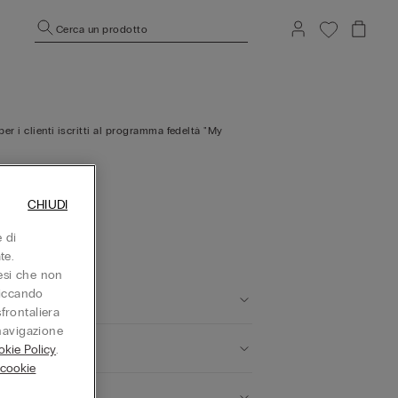
Cerca un prodotto
per i clienti iscritti al programma fedeltà "My
 Post, 6.95 CHF
CHIUDI
 di
te.
aesi che non
liccando
sfrontaliera
 navigazione
kie Policy
.
 cookie
rriere?