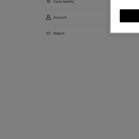
Carta fedeltà
Account
Negozi