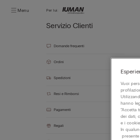
Menu
Per lui:
Servizio Clienti
Domande frequenti
Ordini
Esperie
Spedizioni
Vuoi pers
profilazi
Resi e Rimborsi
Utilizzand
hanno leg
“Accetta t
Pagamenti
dei dati,
e i cooki
Regali
In qualun
presente 