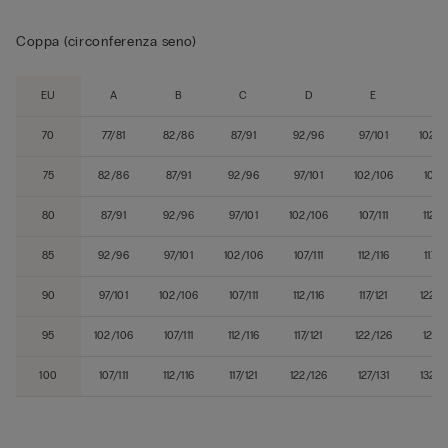
Coppa (circonferenza seno)
EU
A
B
C
D
E
F
70
77/81
82/86
87/91
92/96
97/101
102/1
75
82/86
87/91
92/96
97/101
102/106
107/1
80
87/91
92/96
97/101
102/106
107/111
112/1
85
92/96
97/101
102/106
107/111
112/116
117/1
90
97/101
102/106
107/111
112/116
117/121
122/1
95
102/106
107/111
112/116
117/121
122/126
127/1
100
107/111
112/116
117/121
122/126
127/131
132/1