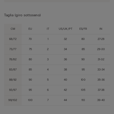
Taglia (giro sottoseno)
CM
EU
IT
US/UK/PT
ES/FR
IN
68/72
70
1
32
80
27-28
73/77
75
2
34
85
29-30
78/82
80
3
36
90
31-32
83/87
85
4
38
95
33-34
88/92
90
5
40
100
35-36
93/97
95
6
42
105
37-38
98/102
100
7
44
110
39-40