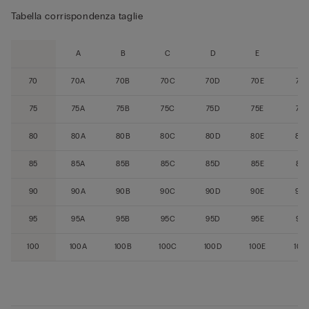
Tabella corrispondenza taglie
A
B
C
D
E
F
70
70A
70B
70C
70D
70E
70
75
75A
75B
75C
75D
75E
75F
80
80A
80B
80C
80D
80E
80
85
85A
85B
85C
85D
85E
85
90
90A
90B
90C
90D
90E
90
95
95A
95B
95C
95D
95E
95
100
100A
100B
100C
100D
100E
100