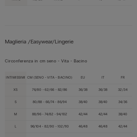
Maglieria /Easywear/Lingerie
Circonferenza in cm seno - Vita - Bacino
INTIMISSIMI
CM (SENO - VITA - BACINO)
EU
IT
FR
XS
76/80 - 62/66 - 82/86
36/38
36/38
32/34
S
80/88 - 66/74 - 86/94
38/40
38/40
34/36
M
88/96 - 74/82 - 94/102
42/44
42/44
38/40
L
96/104 - 82/90 - 102/110
46/48
46/48
42/44