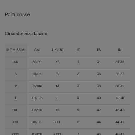
Parti basse
Circonferenza bacino
INTIMISSIMI
CM
UK/US
IT
ES
IN
XS
86/90
XS
1
34
34-35
S
91/95
S
2
36
36-37
M
96/100
M
3
38
38-39
L
101/105
L
4
40
40-41
XL
106/110
XL
5
42
42-43
XXL
111/115
XXL
6
44
44-45
XXXL
116/120
XXXL
7
46
46-47