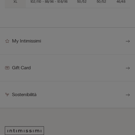
XL
102/110 - 88/96 - 108/116
50/52
50/52
46/48
My Intimissimi
Gift Card
Sostenibilità