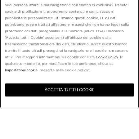
Vuoi personalizzare la tua navigazione con contenuti esclusivi? Tramite i
cookie di profilazione ti proporremo contenuti e comunicazioni
pubblicitarie personalizzate. Utilizzando questi cookie, i tuoi dati
potrebbero essere trattati all'estero e in paesi che non hanno leggi sulla
protezione dei dati paragonabili alla Svizzera (ad es. USA). Cliccando
“Accetta tutti i Cookie” acconsenti all’utilizzo dei cookie e alla
trasmissione transfrontaliera dei dati, chiudendo invece questo banner
tramite il tasto chiudi proseguirai la navigazione e i cookie non saranno
attivi. Per maggiori informazioni sui cookie consulta
Cookie Policy
. In
qualunque momento, per modificare le tue preferenze, clicca su
Impostazioni cookie
presente nella cookie policy”.
ACCETTA TUTTI I COOKIE
United States
Visita l'e-store del tuo paese
Ordina per
Top Sellers
Price High to Low