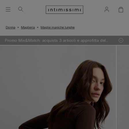
Donna
Maglieria
Maglie maniche lunghe
Promo Mix&Match: acquista 3 articoli e approfitta del
-50% sul meno caro