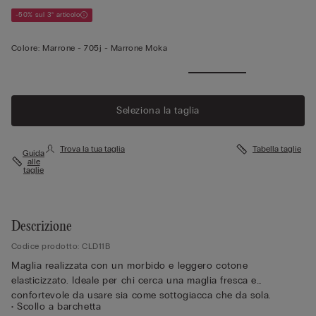
-50% sul 3° articolo
Colore:
Marrone -
705j - Marrone Moka
Seleziona la taglia
Trova la tua taglia
Tabella taglie
Guida
alle
taglie
Descrizione
Codice prodotto: CLD11B
Maglia realizzata con un morbido e leggero cotone
elasticizzato. Ideale per chi cerca una maglia fresca e
confortevole da usare sia come sottogiacca che da sola.
• Scollo a barchetta