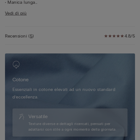
• Manica lunga
• Vestibilità aderente
Vedi di più
• La modella è alta 175 cm e indossa la taglia S
Recensioni
(
5
)
4.8/5
Cotone
Essenziali in cotone elevati ad un nuovo standard
d’eccellenza.
Versatile
Texture diverse e dettagli ricercati, pensati per
adattarsi con stile a ogni momento della giornata.