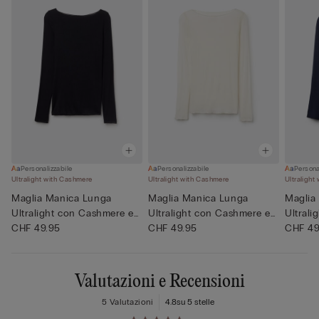
Personalizzabile
Personalizzabile
Persona
Ultralight with Cashmere
Ultralight with Cashmere
Ultralight
Maglia Manica Lunga
Maglia Manica Lunga
Maglia
Ultralight con Cashmere e
Ultralight con Cashmere e
Ultral
Scol...
CHF 49.95
Scol...
CHF 49.95
Scol...
CHF 49
Valutazioni e Recensioni
5 Valutazioni
4.8
su 5 stelle