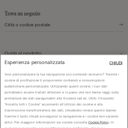
Trova un negozio
Guida al prodotto
Esperienza personalizzata
CHIUDI
Servizio clienti
Vuoi personalizzare la tua navigazione con contenuti esclusivi? Tramite i
cookie di profilazione ti proporremo contenuti e comunicazioni
pubblicitarie personalizzate. Utilizzando questi cookie, i tuoi dati
Area Legale
potrebbero essere trattati all'estero e in paesi che non hanno leggi sulla
protezione dei dati paragonabili alla Svizzera (ad es. USA). Cliccando
“Accetta tutti i Cookie” acconsenti all’utilizzo dei cookie e alla
Corporate
trasmissione transfrontaliera dei dati, chiudendo invece questo banner
tramite il tasto chiudi proseguirai la navigazione e i cookie non saranno
attivi. Per maggiori informazioni sui cookie consulta
Cookie Policy
. In