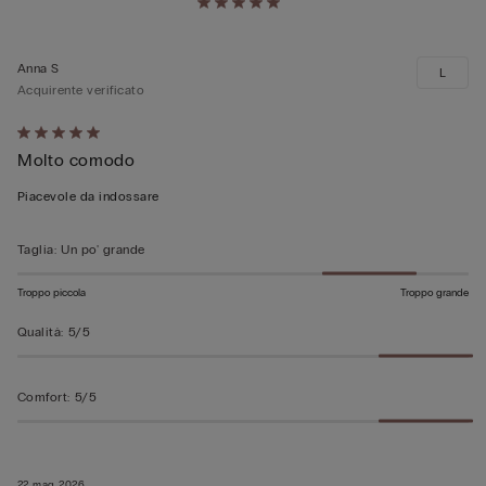
Anna S
L
Acquirente verificato
Valutato
Molto comodo
5
su
Piacevole da indossare
5
Taglia
:
Un po' grande
Troppo piccola
Troppo grande
Qualità
:
5/5
Comfort
:
5/5
22 mag 2026