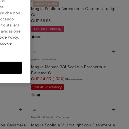
 di
Ultralight Cotton
Ultralight Cotton
te.
etta in
Maglia Scollo a Barchetta in Cotone Ultralight
aesi che non
Cot...
liccando
CHF 59.95
sfrontaliera
-50% sul 3° articolo
 navigazione
kie Policy
.
+2
 cookie
Personalizzabile
etta in
Maglia Manica 3/4 Scollo a Barchetta in
Elevated C...
CHF 34.95
(-50%)
CHF 69.95
-70% dal 3° articolo
+3
New
Ultralight with Cashmere
 con Cashmere
Maglia Scollo a V Ultralight con Cashmere e