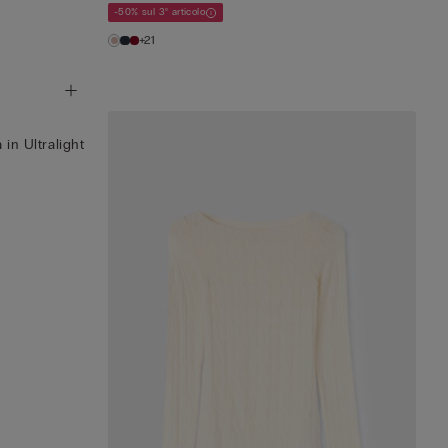
-50% sul 3° articolo
+21
 in Ultralight