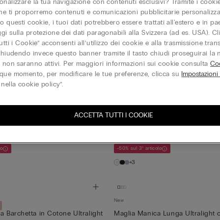
onalizzare la tua navigazione con contenuti esclusivi? Tramite i cookie
Personalizzabile
one ti proporremo contenuti e comunicazioni pubblicitarie personalizza
a Barchetta in Cotone Ultralight
Maglia Manica 3/4 Scollo a Barch
o questi cookie, i tuoi dati potrebbero essere trattati all'estero e in p
Elevated C...
gi sulla protezione dei dati paragonabili alla Svizzera (ad es. USA). C
CHF 69.95
utti i Cookie” acconsenti all’utilizzo dei cookie e alla trasmissione tran
lo
-50% sul 3° articolo
 chiudendo invece questo banner tramite il tasto chiudi proseguirai la
e non saranno attivi. Per maggiori informazioni sui cookie consulta
+3
Coo
que momento, per modificare le tue preferenze, clicca su
Impostazioni
nella cookie policy”.
Personalizzabile
a Barchetta in Cotone Ultralight
Maglia Manica 3/4 Scollo a Barch
ACCETTA TUTTI I COOKIE
Elevated C...
CHF 69.95
lo
-50% sul 3° articolo
+3
New
a Barchetta in Cotone Ultralight
Maglia Manica Lunga Ultralight