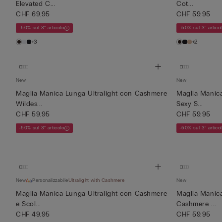
Elevated C...
Cot...
CHF 69.95
CHF 59.95
-50% sul 3° articolo
-50% sul 3° artico
+3
+2
New
New
Maglia Manica Lunga Ultralight con Cashmere
Maglia Manic
Wildes...
Sexy S...
CHF 59.95
CHF 59.95
-50% sul 3° articolo
-50% sul 3° artico
New
Personalizzabile
Ultralight with Cashmere
New
Maglia Manica Lunga Ultralight con Cashmere
Maglia Manica
e Scol...
Cashmere ...
CHF 49.95
CHF 59.95