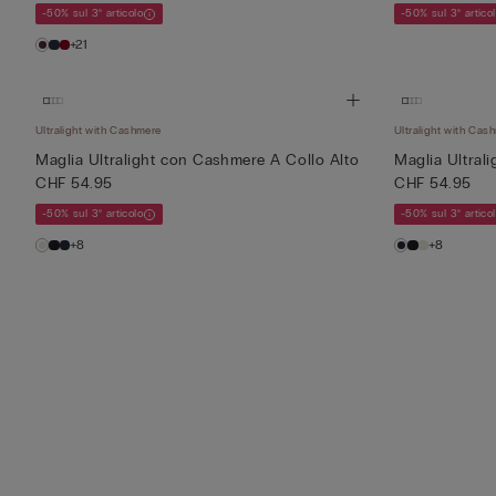
-50% sul 3° articolo
-50% sul 3° artico
+21
Ultralight with Cashmere
Ultralight with Cas
Maglia Ultralight con Cashmere A Collo Alto
Maglia Ultral
CHF 54.95
CHF 54.95
-50% sul 3° articolo
-50% sul 3° artico
+8
+8