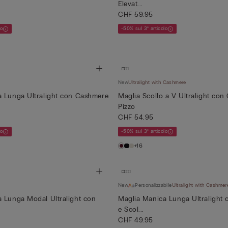
Elevat...
CHF 59.95
lo
-50% sul 3° articolo
New
Ultralight with Cashmere
a Lunga Ultralight con Cashmere
Maglia Scollo a V Ultralight co
Pizzo
CHF 54.95
lo
-50% sul 3° articolo
+16
New
Personalizzabile
Ultralight with Cashmer
 Lunga Modal Ultralight con
Maglia Manica Lunga Ultralight
e Scol...
CHF 49.95