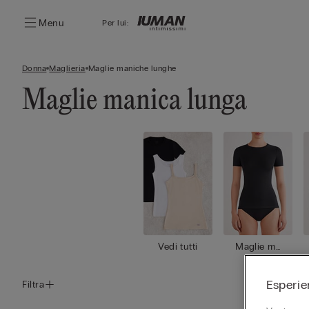
Menu
Per lui:
Donna
Maglieria
Maglie maniche lunghe
Maglie manica lunga
Vedi tutti
Maglie ma
niche cort
e
Esperie
Filtra