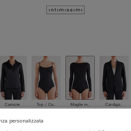
Camicie
Top / Can
Maglie ma
Cardigan
otte
niche lun
/ Giacche
ghe
nza personalizzata