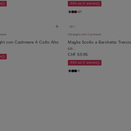
lo
-50% sul 3° articolo
+21
hmere
Ultralight with Cashmere
ight con Cashmere A Collo Alto
Maglia Scollo a Barchetta Treccia
co...
CHF 59.95
lo
-50% sul 3° articolo
+1