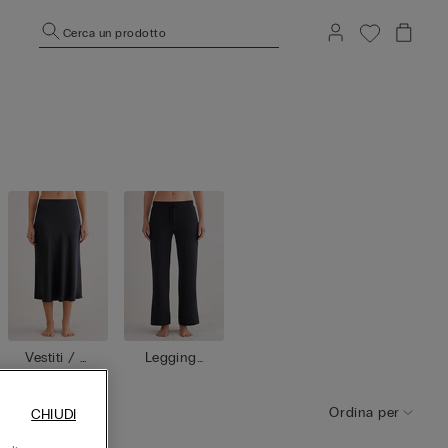
Cerca un prodotto
Vestiti / G
Leggings
onne
/ Pantalo
ni
Ordina per
CHIUDI