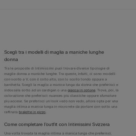
Scegli tra i modelli di maglia a maniche lunghe
donna
Tra le proposte di Intimissimi puoi trovare diverse tipologie di
maglie donna a maniche lunghe. Tra queste, infatti, ci sono modelli
con scollo a V, con il collo alto, con lo scollo tondo oppure a
barchetta. Scegli la maglia a manica lunga da donna che preferisci e
indossala sotto ad un cardigan o una
giacca in cotone
. Trova, poi, la
colorazione che preferisci: nuances più classiche oppure sfumature
più accese. Se preferisci un look vedo non vedo, allora opta per una
maglia intima a manica lunga in microrete da portare con sotto una
raffinata
bralette in pizzo
.
Come completare l’outfit con Intimissimi Svizzera
Una volta trovata la maglia intima a manica lunga che preferisci,