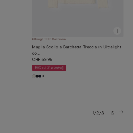
Ultralight with Cashmere
Maglia Scollo a Barchetta Treccia in Ultralight
co...
CHF 59.95
-50% sul 3° articolo
+1
/
/
...
1
2
3
5