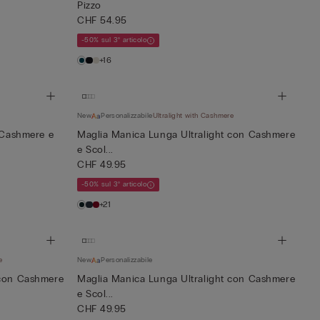
Pizzo
CHF 54.95
-50% sul 3° articolo
+16
New
Personalizzabile
Ultralight with Cashmere
n Cashmere e
Maglia Manica Lunga Ultralight con Cashmere
e Scol...
CHF 49.95
-50% sul 3° articolo
+21
e
New
Personalizzabile
 con Cashmere
Maglia Manica Lunga Ultralight con Cashmere
e Scol...
CHF 49.95