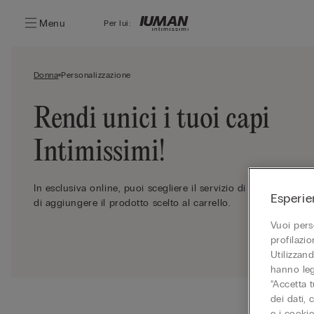
Menu
Per lui:
Donna
Personalizzazione
Rendi unici i tuoi capi
Intimissimi!
In esclusiva online, puoi scegliere il servizio di personalizza
Esperie
di aggiungere il prodotto scelto al carrello.
Vuoi pers
profilazi
Utilizzand
hanno leg
“Accetta t
dei dati,
e i cooki