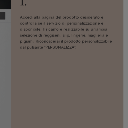
1.
2.
3.
Accedi alla pagina del prodotto desiderato e
Inizia ora il tuo processo di personalizzazione:
Scegli la posizione, il font e il colore per la
controlla se il servizio di personalizzazione è
inserisci un testo, delle iniziali o una data
realizzazione del ricamo.
disponibile. Il ricamo è realizzabile su un'ampia
(massimo 5 caratteri). Sono ammessi solo caratteri
selezione di reggiseni, slip, lingerie, maglieria e
dell'alfabeto latino.
pigiami. Riconoscerai il prodotto personalizzabile
dal pulsante “PERSONALIZZA”.