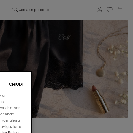
Cerca un prodotto
CHIUDI
 di
te.
aesi che non
liccando
sfrontaliera
 navigazione
kie Policy
.