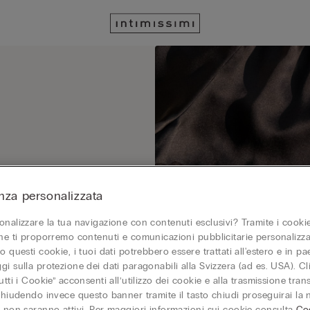
zione prima
nza personalizzata
onalizzare la tua navigazione con contenuti esclusivi? Tramite i cookie
one ti proporremo contenuti e comunicazioni pubblicitarie personalizza
o questi cookie, i tuoi dati potrebbero essere trattati all'estero e in p
gi sulla protezione dei dati paragonabili alla Svizzera (ad es. USA). C
utti i Cookie” acconsenti all’utilizzo dei cookie e alla trasmissione tran
 chiudendo invece questo banner tramite il tasto chiudi proseguirai la
e non saranno attivi. Per maggiori informazioni sui cookie consulta
Coo