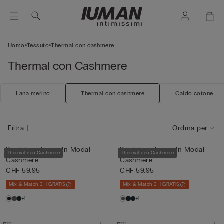
Uomo
Tessuto
Thermal con cashmere
Thermal con Cashmere
Lana merino
Thermal con cashmere
Caldo cotone
Filtra
Ordina per
Pantalone lungo in Modal
Pantalone lungo in Modal
Thermal con Cashmere
Thermal con Cashmere
Cashmere
Cashmere
CHF 59.95
CHF 59.95
Mix & Match 3+1 GRATIS
Mix & Match 3+1 GRATIS
+1
+1