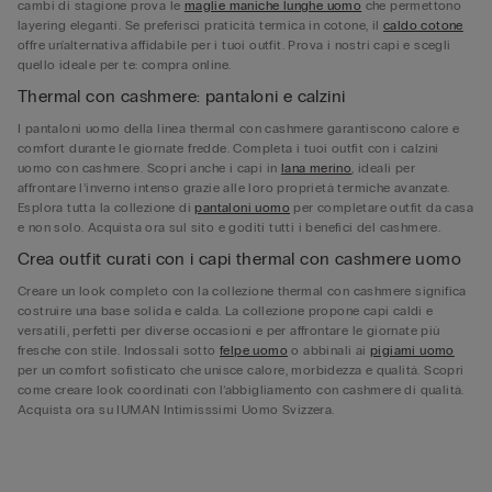
cambi di stagione prova le
maglie maniche lunghe uomo
che permettono
layering eleganti. Se preferisci praticità termica in cotone, il
caldo cotone
offre un'alternativa affidabile per i tuoi outfit. Prova i nostri capi e scegli
quello ideale per te: compra online.
Thermal con cashmere: pantaloni e calzini
I pantaloni uomo della linea thermal con cashmere garantiscono calore e
comfort durante le giornate fredde. Completa i tuoi outfit con i calzini
uomo con cashmere. Scopri anche i capi in
lana merino
, ideali per
affrontare l’inverno intenso grazie alle loro proprietà termiche avanzate.
Esplora tutta la collezione di
pantaloni uomo
per completare outfit da casa
e non solo. Acquista ora sul sito e goditi tutti i benefici del cashmere.
Crea outfit curati con i capi thermal con cashmere uomo
Creare un look completo con la collezione thermal con cashmere significa
costruire una base solida e calda. La collezione propone capi caldi e
versatili, perfetti per diverse occasioni e per affrontare le giornate più
fresche con stile. Indossali sotto
felpe uomo
o abbinali ai
pigiami uomo
per un comfort sofisticato che unisce calore, morbidezza e qualità. Scopri
come creare look coordinati con l’abbigliamento con cashmere di qualità.
Acquista ora su IUMAN Intimisssimi Uomo Svizzera.