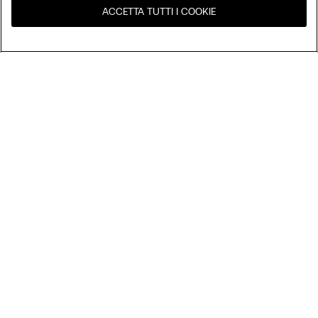
ACCETTA TUTTI I COOKIE
United States
Visita l'e-store del tuo paese
Ordina per
Top Sellers
Price High to Low
My Intimissimi
Price Low to High
New Arrivals
Gift Card
Sostenibilità