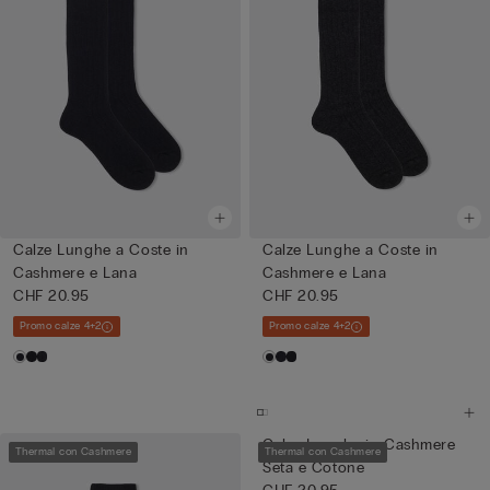
Calze Lunghe a Coste in
Calze Lunghe a Coste in
Cashmere e Lana
Cashmere e Lana
CHF 20.95
CHF 20.95
Promo calze 4+2
Promo calze 4+2
Calze Lunghe in Cashmere
Thermal con Cashmere
Thermal con Cashmere
Seta e Cotone