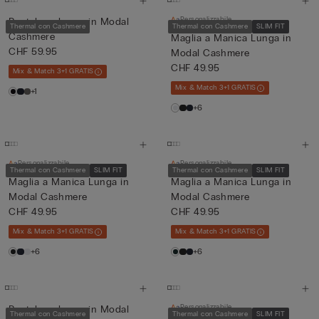
Personalizzabile
Pantalone lungo in Modal
Thermal con Cashmere
Thermal con Cashmere
SLIM FIT
Cashmere
Maglia a Manica Lunga in
CHF 59.95
Modal Cashmere
CHF 49.95
Mix & Match 3+1 GRATIS
Mix & Match 3+1 GRATIS
+1
+6
Personalizzabile
Personalizzabile
Thermal con Cashmere
SLIM FIT
Thermal con Cashmere
SLIM FIT
Maglia a Manica Lunga in
Maglia a Manica Lunga in
Modal Cashmere
Modal Cashmere
CHF 49.95
CHF 49.95
Mix & Match 3+1 GRATIS
Mix & Match 3+1 GRATIS
+6
+6
Personalizzabile
Pantalone lungo in Modal
Thermal con Cashmere
Thermal con Cashmere
SLIM FIT