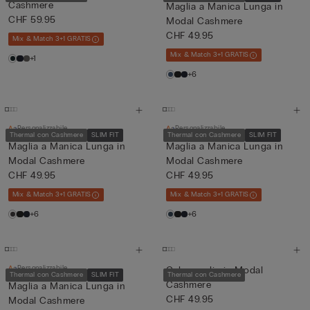
Cashmere
Maglia a Manica Lunga in
CHF 59.95
Modal Cashmere
CHF 49.95
Mix & Match 3+1 GRATIS
Mix & Match 3+1 GRATIS
+1
+6
Personalizzabile
Personalizzabile
Thermal con Cashmere
SLIM FIT
Thermal con Cashmere
SLIM FIT
Maglia a Manica Lunga in
Maglia a Manica Lunga in
Modal Cashmere
Modal Cashmere
CHF 49.95
CHF 49.95
Mix & Match 3+1 GRATIS
Mix & Match 3+1 GRATIS
+6
+6
Personalizzabile
Calzamaglia in Modal
Thermal con Cashmere
SLIM FIT
Thermal con Cashmere
Cashmere
Maglia a Manica Lunga in
CHF 49.95
Modal Cashmere