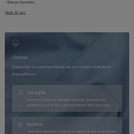
• Senza ferretto
• Apertura anteriore
Vedi di più
• Balenetta laterale molto morbida
• Girotorace doppiato in cotone con tulle interno per un
maggiore comfort
• Spallina rivestita in cotone regolabile nella parte posteriore
• Effetto seno arrotondato
• La modella è alta 175 cm e indossa la taglia 2B / 75B / 34B /
85B / 42B
Cotone
Essenziali in cotone elevati ad un nuovo standard
d’eccellenza.
Versatile
Texture diverse e dettagli ricercati, pensati per
adattarsi con stile a ogni momento della giornata.
Soffice
Una fibra delicata, capace di regalare una sensazione