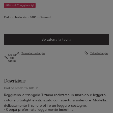
-30% sul 2° reggiseno
Colore:
Naturale -
502i - Caramel
Seleziona la taglia
Trova la tua taglia
Tabella taglie
Guida
alle
taglie
Descrizione
Codice prodotto: RI11T2
Reggiseno a triangolo Tiziana realizzato in morbido e leggero
cotone ultralight elasticizzato con apertura anteriore. Modella
delicatamente il seno e offre un leggero sostegno.
• Coppa preformata leggermente imbottita