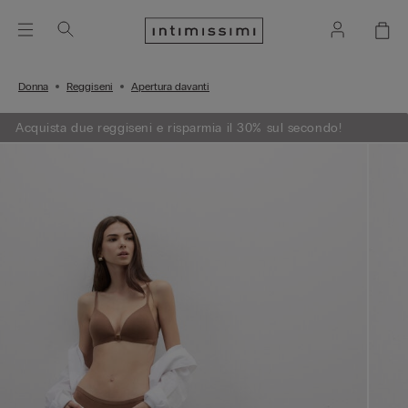
Donna
Reggiseni
Apertura davanti
Acquista due reggiseni e risparmia il 30% sul secondo!