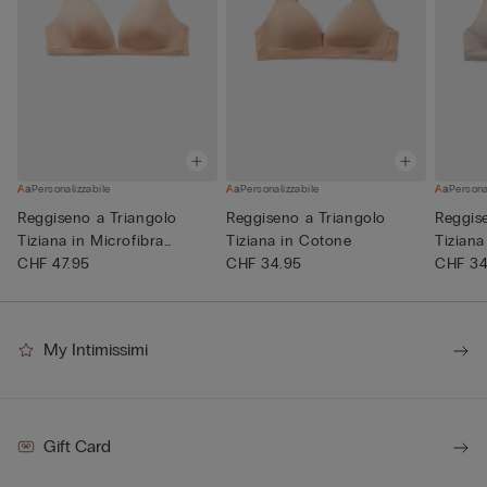
Personalizzabile
Personalizzabile
Persona
Reggiseno a Triangolo
Reggiseno a Triangolo
Reggis
Tiziana in Microfibra
Tiziana in Cotone
Tiziana
Ultral...
CHF 47.95
CHF 34.95
CHF 34
My Intimissimi
Gift Card