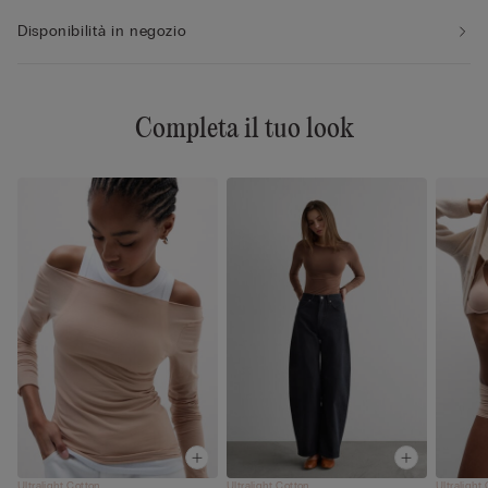
Disponibilità in negozio
Completa il tuo look
Ultralight Cotton
Ultralight Cotton
Ultralight