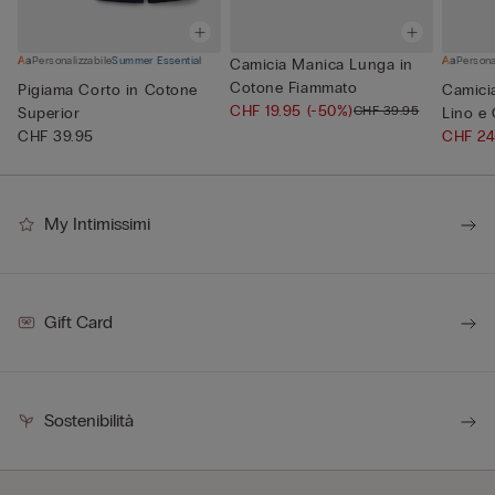
Personalizzabile
Summer Essential
Persona
Camicia Manica Lunga in
Cotone Fiammato
Pigiama Corto in Cotone
Camici
CHF 19.95
(-50%)
CHF 39.95
Superior
Lino e
CHF 39.95
CHF 2
My Intimissimi
Gift Card
Sostenibilità