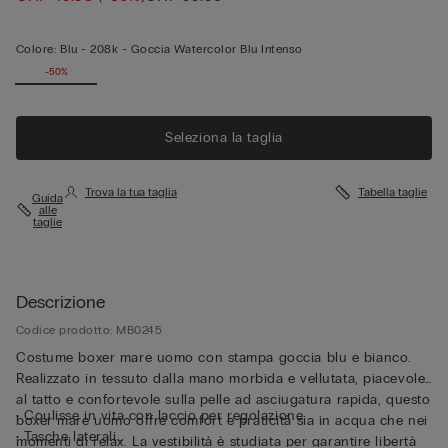
Colore:
Blu -
208k - Goccia Watercolor Blu Intenso
-50%
Seleziona la taglia
Trova la tua taglia
Tabella taglie
Guida
alle
taglie
Descrizione
Codice prodotto: MB0245
Costume boxer mare uomo con stampa goccia blu e bianco.
Realizzato in tessuto dalla mano morbida e vellutata, piacevole
al tatto e confortevole sulla pelle ad asciugatura rapida, questo
• Coulisse in vita con laccio per regolazione
boxer mare uomo offre comfort e praticità sia in acqua che nei
• Tasche laterali
momenti di relax. La vestibilità è studiata per garantire libertà