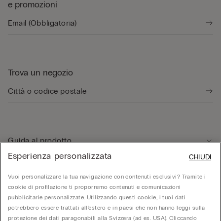
e promozioni
Trova un negozio
Guida al prodotto
Esperienza personalizzata
CHIUDI
Servizio clienti
Vuoi personalizzare la tua navigazione con contenuti esclusivi? Tramite i
cookie di profilazione ti proporremo contenuti e comunicazioni
pubblicitarie personalizzate. Utilizzando questi cookie, i tuoi dati
Area Legale
potrebbero essere trattati all'estero e in paesi che non hanno leggi sulla
protezione dei dati paragonabili alla Svizzera (ad es. USA). Cliccando