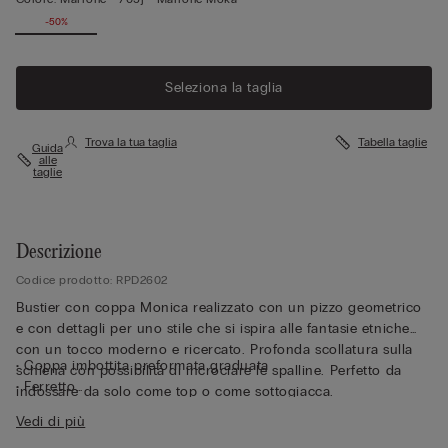
-50%
Seleziona la taglia
Trova la tua taglia
Tabella taglie
Guida
alle
taglie
Descrizione
Codice prodotto: RPD2602
Bustier con coppa Monica realizzato con un pizzo geometrico
e con dettagli per uno stile che si ispira alle fantasie etniche
con un tocco moderno e ricercato. Profonda scollatura sulla
• Coppa imbottita preformata graduata
schiena con possibilità di incrociare le spalline. Perfetto da
• Ferretto
indossare da solo come top o come sottogiacca.
• Balenetta laterale
Vedi di più
• Girotorace interamente doppiato in tulle