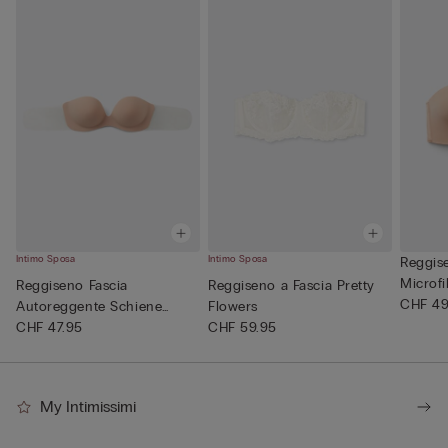
Intimo Sposa
Intimo Sposa
Reggise
Microfi
Reggiseno Fascia
Reggiseno a Fascia Pretty
CHF 49
Autoreggente Schiene
Flowers
Trasparenti
CHF 47.95
CHF 59.95
My Intimissimi