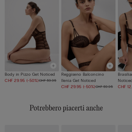
Body in Pizzo Get Noticed
Reggiseno Balconcino
Brasili
CHF 29.95
(-50%)
Ilenia Get Noticed
Notice
CHF 59.95
CHF 29.95
(-50%)
CHF 12
CHF 59.95
Potrebbero piacerti anche