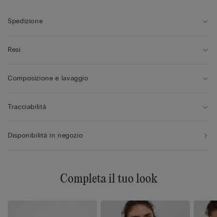
• Spalline in elastico regolabili nella parte posteriore
• Effetto volume di una taglia in più
• La modella è alta 175 cm e indossa la taglia 2B / 75B / 34B /
Spedizione
85B / 42B
Resi
Composizione e lavaggio
Tracciabilità
Disponibilità in negozio
Completa il tuo look