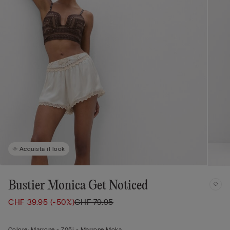
Acquista il look
Bustier Monica Get Noticed
CHF 39.95
(-50%)
CHF 79.95
Colore:
Marrone -
705j - Marrone Moka