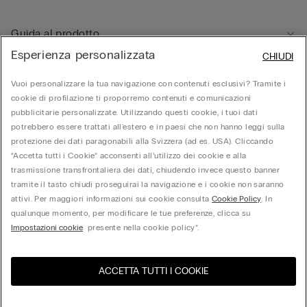
Guida al prodotto
Esperienza personalizzata
CHIUDI
Servizio clienti
Vuoi personalizzare la tua navigazione con contenuti esclusivi? Tramite i
cookie di profilazione ti proporremo contenuti e comunicazioni
pubblicitarie personalizzate. Utilizzando questi cookie, i tuoi dati
Area Legale
potrebbero essere trattati all'estero e in paesi che non hanno leggi sulla
protezione dei dati paragonabili alla Svizzera (ad es. USA). Cliccando
“Accetta tutti i Cookie” acconsenti all’utilizzo dei cookie e alla
Corporate
trasmissione transfrontaliera dei dati, chiudendo invece questo banner
tramite il tasto chiudi proseguirai la navigazione e i cookie non saranno
attivi. Per maggiori informazioni sui cookie consulta
Cookie Policy
. In
qualunque momento, per modificare le tue preferenze, clicca su
Calzedonia Switzerland AG, Wiesenstrasse 5, CH-8952 Schlieren, CHE-287.459.583,
Impostazioni cookie
presente nella cookie policy”.
hello@intimissimi.com
ACCETTA TUTTI I COOKIE
Seleziona la taglia
United States
Visita l'e-store del tuo paese
Switzerland
Italiano