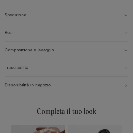
• Spallina in elastico regolabile nella parte posteriore
• Ottimo sotegno
• Valorizza il decolletè arrotondando le forme
Spedizione
• La modella è alta 175 cm e indossa la taglia 2B / 75B / 34B /
85B / 42B
Resi
Composizione e lavaggio
Tracciabilità
Disponibilità in negozio
Completa il tuo look