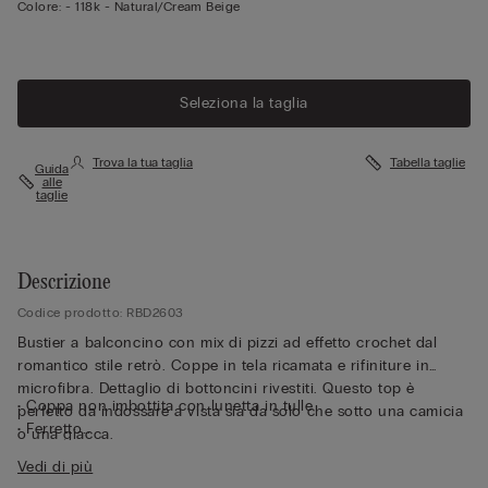
Colore:
-
118k - Natural/cream Beige
Seleziona la taglia
Trova la tua taglia
Tabella taglie
Guida
alle
taglie
Descrizione
Codice prodotto: RBD2603
Bustier a balconcino con mix di pizzi ad effetto crochet dal
romantico stile retrò. Coppe in tela ricamata e rifiniture in
microfibra. Dettaglio di bottoncini rivestiti. Questo top è
• Coppa non imbottita con lunetta in tulle
perfetto da indossare a vista sia da solo che sotto una camicia
• Ferretto
o una giacca.
• Balenetta laterale
Vedi di più
• Interamente doppiato in tulle