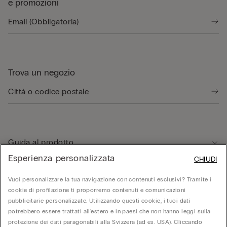
e promozioni
Trova un negozio
Guida al prodotto
Esperienza personalizzata
CHIUDI
Servizio clienti
Vuoi personalizzare la tua navigazione con contenuti esclusivi? Tramite i
cookie di profilazione ti proporremo contenuti e comunicazioni
pubblicitarie personalizzate. Utilizzando questi cookie, i tuoi dati
Area Legale
potrebbero essere trattati all'estero e in paesi che non hanno leggi sulla
protezione dei dati paragonabili alla Svizzera (ad es. USA). Cliccando