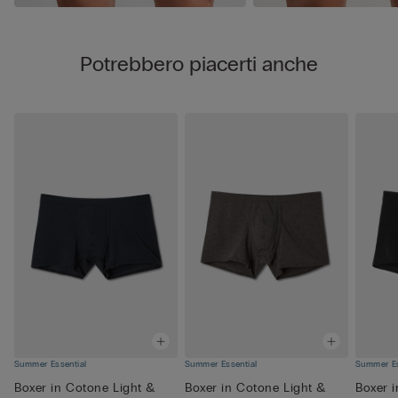
Potrebbero piacerti anche
Summer Essential
Summer Essential
Summer Es
Boxer in Cotone Light &
Boxer in Cotone Light &
Boxer 