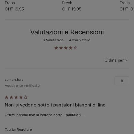
Fresh
Fresh
Fresh
CHF 19.95
CHF 19.95
CHF 19
Valutazioni e Recensioni
6 Valutazioni
4.3
su 5 stelle
Ordina per
samantha v
5
Acquirente verificato
Valutato
Non si vedono sotto i pantaloni bianchi di lino
4
su
Ottimi perché non si vedono sotto i pantaloni ..
5
Taglia
:
Regolare