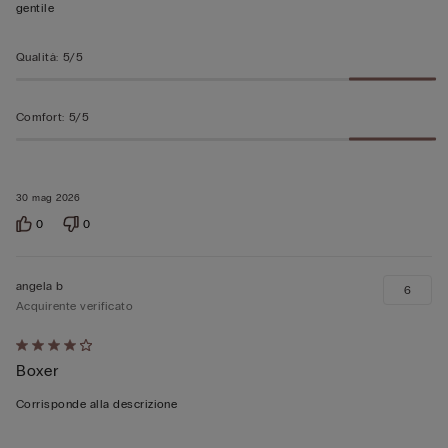
gentile
Qualità
:
5/5
Comfort
:
5/5
30 mag 2026
0
0
angela b
6
Acquirente verificato
Valutato
Boxer
4
su
Corrisponde alla descrizione
5