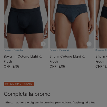
Summer Essential
Summer Essential
Summer Es
Boxer in Cotone Light &
Slip in Cotone Light &
Slip in
Fresh
Fresh
Fresh
CHF 19.95
CHF 19.95
CHF 19
Mix & Match 3+1 GRATIS
Completa la promo
Intimo, maglieria e pigiami in un’unica promozione. Aggiungi alla tua