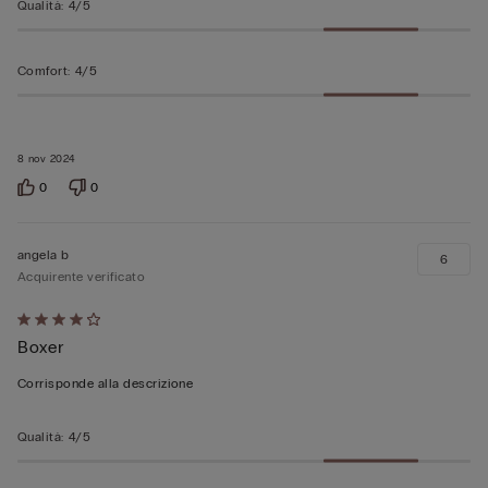
Qualità
:
4/5
Comfort
:
4/5
8 nov 2024
0
0
angela b
6
Acquirente verificato
Valutato
Boxer
4
su
Corrisponde alla descrizione
5
Qualità
:
4/5