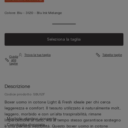
Colore:
Blu -
3120 - Blu Ink Melange
Seleziona la taglia
Trova la tua taglia
Tabella taglie
Guida
alle
taglie
Descrizione
Codice prodotto: SBU12F
Boxer uomo in cotone Light & Fresh ideale per chi cerca
leggerezza e comfort. Il tessuto utilizzato è naturalmente molto
leggero, morbido e con un'alta traspirabilità; rimane
• Morbido elastico ricoperto
impercettibile al tatto, ma al tempo stesso garantisce sostegno
• Conchiglia doppiata
e una perfetta vestibilità. Questo boxer uomo in cotone