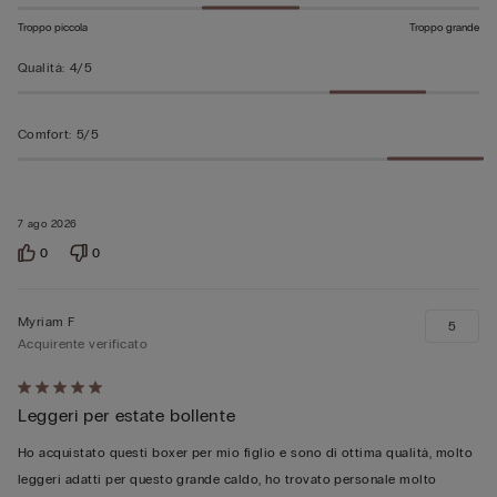
Troppo piccola
Troppo grande
Qualità
:
4/5
Comfort
:
5/5
7 ago 2026
0
0
Myriam F
5
Acquirente verificato
Valutato
Leggeri per estate bollente
5
su
Ho acquistato questi boxer per mio figlio e sono di ottima qualità, molto
5
leggeri adatti per questo grande caldo, ho trovato personale molto