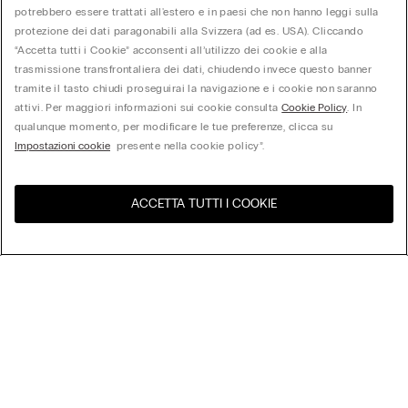
potrebbero essere trattati all'estero e in paesi che non hanno leggi sulla
protezione dei dati paragonabili alla Svizzera (ad es. USA). Cliccando
“Accetta tutti i Cookie” acconsenti all’utilizzo dei cookie e alla
trasmissione transfrontaliera dei dati, chiudendo invece questo banner
tramite il tasto chiudi proseguirai la navigazione e i cookie non saranno
attivi. Per maggiori informazioni sui cookie consulta
Cookie Policy
. In
qualunque momento, per modificare le tue preferenze, clicca su
Impostazioni cookie
presente nella cookie policy”.
ACCETTA TUTTI I COOKIE
United States
Visita l'e-store del tuo paese
Ordina per
Top Sellers
Price High to Low
My Intimissimi
Price Low to High
New Arrivals