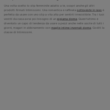
Una volta scelto lo slip femminile adatto a te, scopri anche gli altri
prodotti firmati Intimissimi. Una romantica e raffinata
sottoveste in raso
è
perfetta da usare con uno slip a vita alta per sentirti irresistibile. Tra i tuoi
vestiti da casa avrai poi bisogno di un
pigiama donna
. Quest’ultimo è
diventato un capo di tendenza da usare a pezzi anche nelle uscite di tutti i
giorni, magari in abbinamento con
maglie intime invernali donna
. Goditi la
classe di Intimissimi.