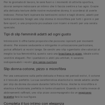
Per le giornate di lavoro, le sere fuori o i momenti di attività sportiva,
dovrai sempre indossare un intimo che ti faccia sentire a tuo agio. Grazie
alla delicata texture delle nostre mutandine donna, ti scorderai di averle
indosso. Potrai farti ispirare da tantissimi colori e tagli diversi, adatti per
tante evenienze. Scegli uno slip donna in microfibra per tutti i giorni o per
fare sport, o una proposta più audace con ricami e inserti per una serata
speciale.
Tipi di slip femminili adatti ad ogni gusto
Intimissimi ti offre tante proposte che possono ispirarti per momenti
diversi. Per essere seducente e intrigante in un’occasione particolare,
potrai affidarti ai nostri tanga. Se cerchi uno slip sgambato che valorizzi al
meglio la tua femminilità, questo sarà una
brasiliana in pizzo
, ideale sotto
vestitini eleganti. Per i pantaloni o abiti più attillati, ti saranno
indispensabili i nostri
slip senza cuciture
.
Slip donna cotone, pizzo o microfibra
Per una sensazione sulla pelle delicata e fresca nei periodi estivi, il cotone
è il tessuto perfetto. La sua caratteristica elasticità lo rende adatto anche
per slip da donna da usare durante l’attività fisica. Anche la microfibra è
elastica e funzionale, perfetta in tante situazioni. Quando si tratta invece di
abbinamenti raffinati, uno slip pizzo accompagnato da un
reggiseno
bralette
farà la sua figura.
Completa il tuo intimo con eleganza