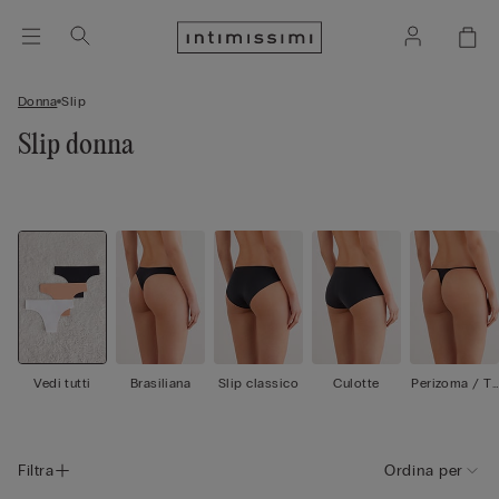
Donna
Slip
Slip donna
Vedi tutti
Brasiliana
Slip classico
Culotte
Perizoma / Ta
nga
Filtra
Ordina per