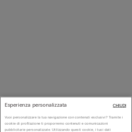
Esperienza personalizzata
CHIUDI
Vuoi personalizzare la tua navigazione con contenuti esclusivi? Tramite i
cookie di profilazione ti proporremo contenuti e comunicazioni
pubblicitarie personalizzate. Utilizzando questi cookie, i tuoi dati