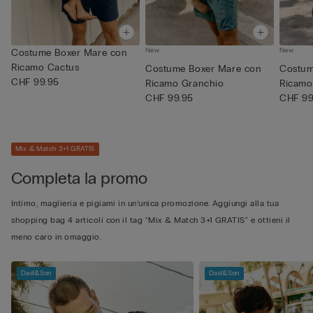
New
New
Costume Boxer Mare con
Ricamo Cactus
Costume Boxer Mare con
Costum
CHF 99.95
Ricamo Granchio
Ricamo
CHF 99.95
CHF 99
Mix & Match 3+1 GRATIS
Completa la promo
Intimo, maglieria e pigiami in un’unica promozione. Aggiungi alla tua
shopping bag 4 articoli con il tag "Mix & Match 3+1 GRATIS" e ottieni il
meno caro in omaggio.
Dad&Son
Dad&Son