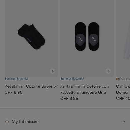
Summer Essential
Summer Essential
Persona
Pedulini in Cotone Superior
Fantasmini in Cotone con
Camici
CHF 8.95
Fascetta di Silicone Grip
Uomo
CHF 8.95
CHF 49
My Intimissimi