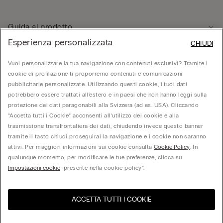
Guida al prodotto
Esperienza personalizzata
CHIUDI
Servizio clienti
Vuoi personalizzare la tua navigazione con contenuti esclusivi? Tramite i
cookie di profilazione ti proporremo contenuti e comunicazioni
pubblicitarie personalizzate. Utilizzando questi cookie, i tuoi dati
Area Legale
potrebbero essere trattati all'estero e in paesi che non hanno leggi sulla
protezione dei dati paragonabili alla Svizzera (ad es. USA). Cliccando
“Accetta tutti i Cookie” acconsenti all’utilizzo dei cookie e alla
Corporate
trasmissione transfrontaliera dei dati, chiudendo invece questo banner
tramite il tasto chiudi proseguirai la navigazione e i cookie non saranno
attivi. Per maggiori informazioni sui cookie consulta
Cookie Policy
. In
qualunque momento, per modificare le tue preferenze, clicca su
Calzedonia Switzerland AG, Wiesenstrasse 5, CH-8952 Schlieren, CHE-287.459.583,
Impostazioni cookie
presente nella cookie policy”.
hello@intimissimi.com
ACCETTA TUTTI I COOKIE
Seleziona la taglia
United States
Visita l'e-store del tuo paese
Switzerland
Italiano