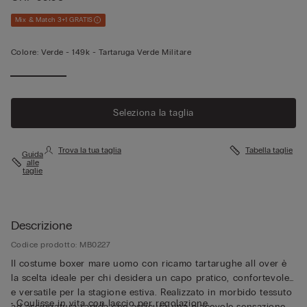
Mix & Match 3+1 GRATIS
Colore:
Verde -
149k - Tartaruga Verde Militare
Seleziona la taglia
Trova la tua taglia
Tabella taglie
Guida
alle
taglie
Descrizione
Codice prodotto: MB0227
Il costume boxer mare uomo con ricamo tartarughe all over è
la scelta ideale per chi desidera un capo pratico, confortevole
e versatile per la stagione estiva. Realizzato in morbido tessuto
• Coulisse in vita con laccio per regolazione
ad asciugatura rapida che assicura una piacevole sensazione